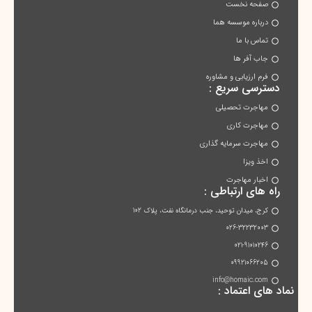
صفحه نخست
درباره موسسه هما
تماس با ما
جاب آفر ها
فرم ارزیابی و مشاوره
دسترسی سریع :
مهاجرت تحصیلی
مهاجرت کاری
مهاجرت سرمایه گذاری
اخذ ویزا
اخبار مهاجرت
راه های ارتباطی :
کرج، میدان توحید، جنب درمانگاه نفت، پلاک 102
026-32232003
021-91010246
09921066205
info@homaic.com
نماد های اعتماد :