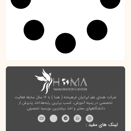
شرکت همای علم ایرانیان فرهیخته ( هما ) با ۱۶ سال سابقه فعالیت
تخصصی در زمینه آموزش، کسب برترین رتبه‌ها،اخذ پذیرش از
دانشگاههای معتبر و اخذ بیشترین بورسیه تحصیلی.
لینک های مفید :