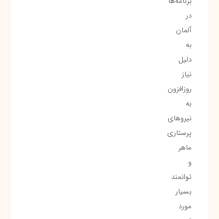
برنامه‌ها
در
آلمان
به
دلیل
نیاز
روزافزون
به
نیروهای
پرستاری
ماهر
و
توانمند
بسیار
مورد