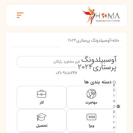
خانه
»
آوسبیلدونگ پرستاری2024
آوسبیلدونگ
فرم مشاوره رایگان
پرستاری2024
021-91010246
دسته بندی ها
a
li
r
e
مهاجرت
کار
z
a
6
6
ویزا
تحصیل
3