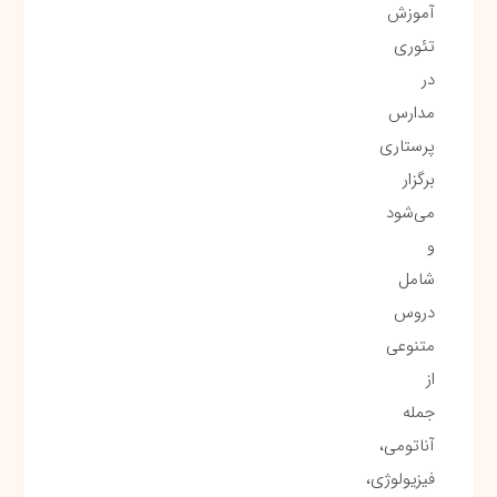
آموزش
تئوری
در
مدارس
پرستاری
برگزار
می‌شود
و
شامل
دروس
متنوعی
از
جمله
آناتومی،
فیزیولوژی،