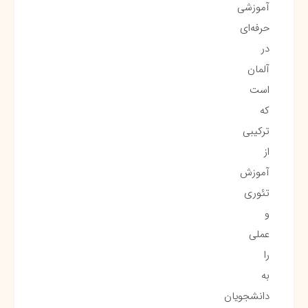
آموزشی
حرفه‌ای
در
آلمان
است
که
ترکیبی
از
آموزش
تئوری
و
عملی
را
به
دانشجویان