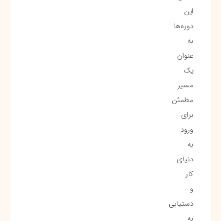
این
دوره‌ها
به
عنوان
یک
مسیر
مطمئن
برای
ورود
به
دنیای
کار
و
دستیابی
به