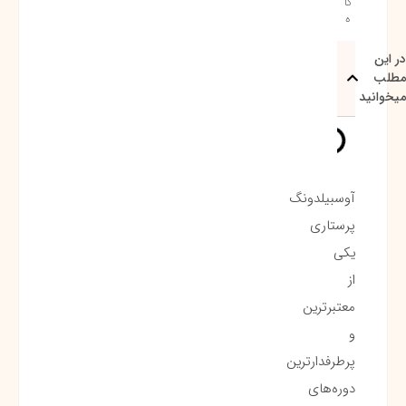
گا
ه
در این
مطلب
میخوانید
آوسبیلدونگ
پرستاری
یکی
از
معتبرترین
و
پرطرفدارترین
دوره‌های