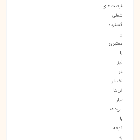
فرصت‌های
شغلی
گسترده
و
معتبری
را
نیز
در
اختیار
آن‌ها
قرار
می‌دهد.
با
توجه
به