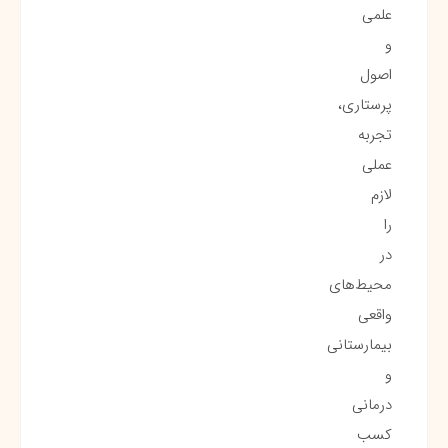
علمی
و
اصول
پرستاری،
تجربه
عملی
لازم
را
در
محیط‌های
واقعی
بیمارستانی
و
درمانی
کسب