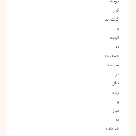
توجه
قرار
گرفته‌اند.
با
توجه
به
جمعیت
سالمند
در
حال
رشد
و
نیاز
به
خدمات