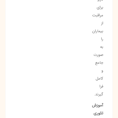
برای
مراقبت
از
بیماران
را
به
صورت
جامع
و
کامل
فرا
گیرند.
آموزش
تئوری