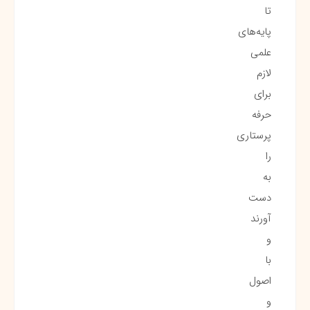
تا
پایه‌های
علمی
لازم
برای
حرفه
پرستاری
را
به
دست
آورند
و
با
اصول
و