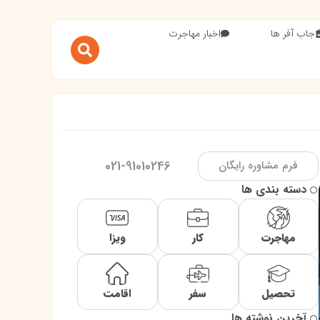
جاب آفر ها
اخبار مهاجرت
021-91010246
فرم مشاوره رایگان
دسته بندی ها
مهاجرت
کار
ویزا
تحصیل
سفر
اقامت
آخرین نوشته ها