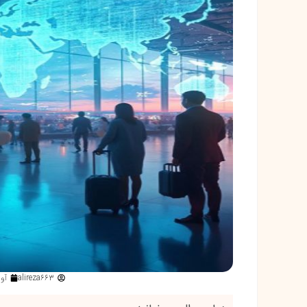
alireza663
آوریل