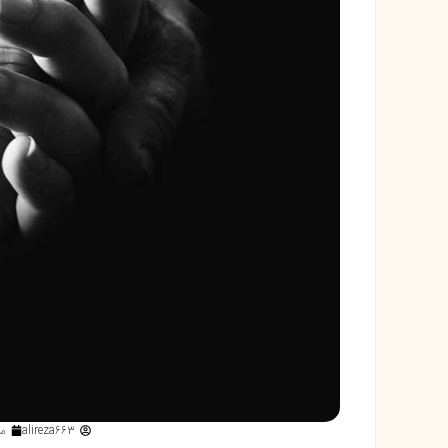
alireza663
می 9