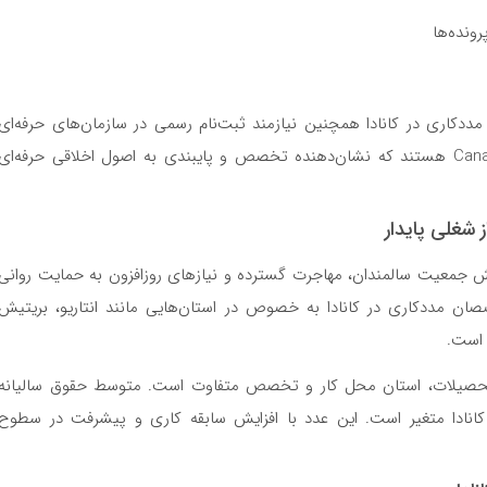
رونده‌ها
کاری در کانادا همچنین نیازمند ثبت‌نام رسمی در سازمان‌های حرفه‌ای
نظیر Canadian Association of Social Workers (CASW) هستند که نشان‌دهنده تخصص و پایبندی به اصول اخلاقی حرفه‌ای
 شغلی پایدار
فزایش جمعیت سالمندان، مهاجرت گسترده و نیازهای روزافزون به حمایت روانی
ان مددکاری در کانادا به خصوص در استان‌هایی مانند انتاریو، بریتیش
ر است.
ح تحصیلات، استان محل کار و تخصص متفاوت است. متوسط حقوق سالیانه
اجتماعی در کانادا بین 55,000 تا 85,000 دلار کانادا متغیر است. این عدد با افزایش سابقه کاری و پیشرفت در سطوح