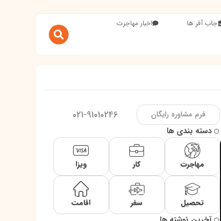
جاب آفر ها
اخبار مهاجرت
021-91010246
فرم مشاوره رایگان
دسته بندی ها
مهاجرت
کار
ویزا
تحصیل
سفر
اقامت
آخرین نوشته ها