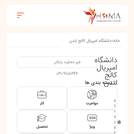
خانه
»
دانشگاه امپریال کالج لندن
دانشگاه
فرم مشاوره رایگان
امپریال
کالج
021-91010246
لندن
دسته بندی ها
a
مهاجرت
کار
li
r
e
z
ویزا
تحصیل
a
6