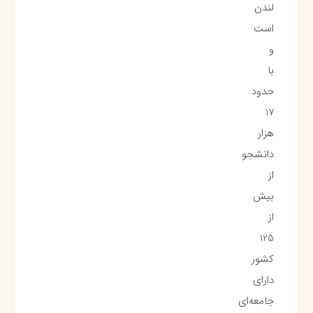
لندن
است
و
با
حدود
17
هزار
دانشجو
از
بیش
از
125
کشور
دارای
جامعه‌ای