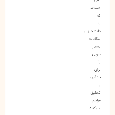
عالی
هستند
که
به
دانشجویان
امکانات
بسیار
خوبی
را
برای
یادگیری
و
تحقیق
فراهم
می‌کنند.