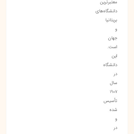
معتبرترین
دانشگاه‌های
بریتانیا
و
جهان
است.
این
دانشگاه
در
سال
1907
تأسیس
شده
و
در