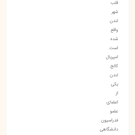
قلب
شهر
لندن
واقع
شده
است.
امپریال
کالج
لندن
یکی
از
اعضای
عضو
فدراسیون
دانشگاهی