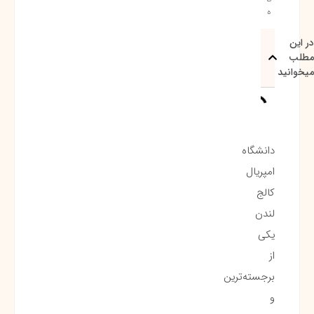
ه
در این
مطلب
میخوانید
دانشگاه
امپریال
کالج
لندن
یکی
از
برجسته‌ترین
و