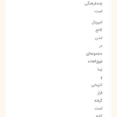
چندفرهنگی
است.
امپریال
کالج
لندن
در
مجموعه‌ای
فوق‌العاده
زیبا
و
تاریخی
قرار
گرفته
است.
کالج