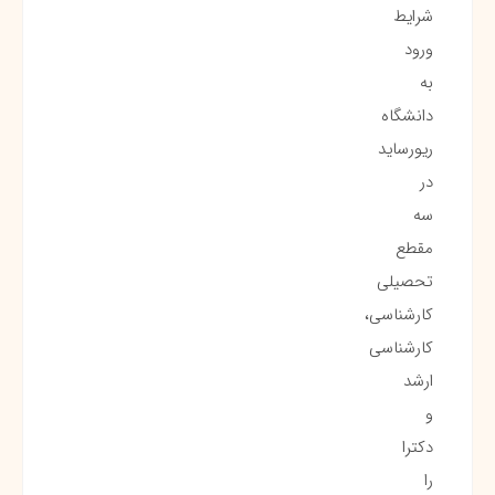
شرایط
ورود
به
دانشگاه
ریورساید
در
سه
مقطع
تحصیلی
کارشناسی،
کارشناسی
ارشد
و
دکترا
را