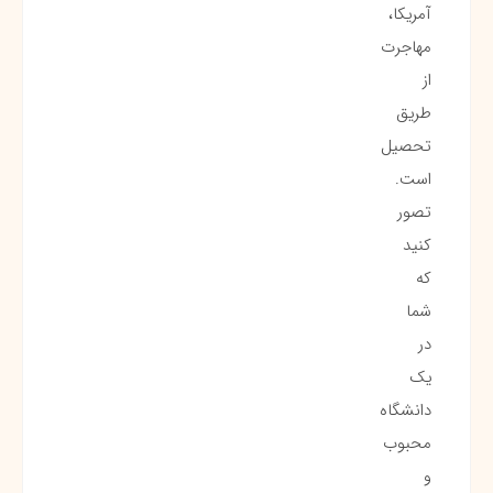
آمریکا،
مهاجرت
از
طریق
تحصیل
است.
تصور
کنید
که
شما
در
یک
دانشگاه
محبوب
و