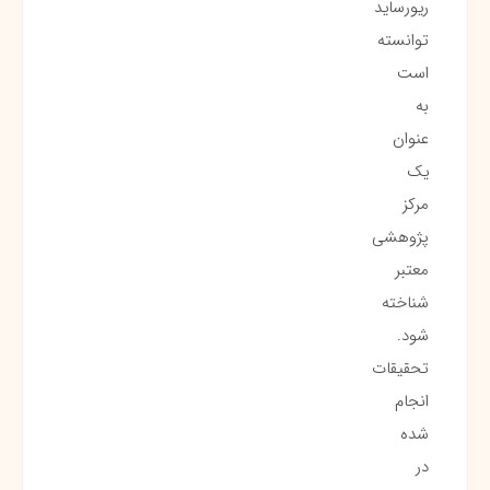
ریورساید
توانسته
است
به
عنوان
یک
مرکز
پژوهشی
معتبر
شناخته
شود.
تحقیقات
انجام
شده
در