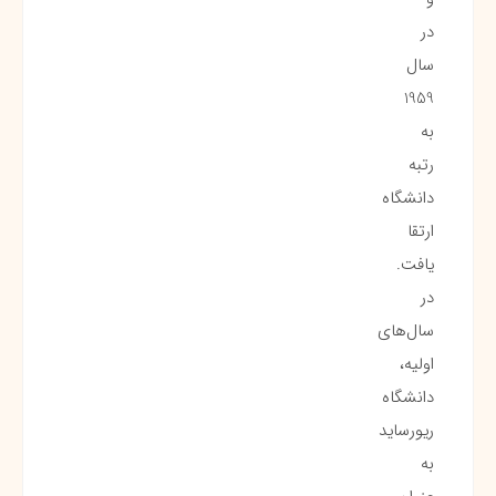
در
سال
1959
به
رتبه
دانشگاه
ارتقا
یافت.
در
سال‌های
اولیه،
دانشگاه
ریورساید
به