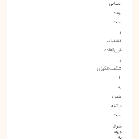
انسانی
بوده
است
و
کشفیات
فوق‌العاده
و
شگفت‌انگیزی
را
به
همراه
داشته
است.
شرط
ورود
به