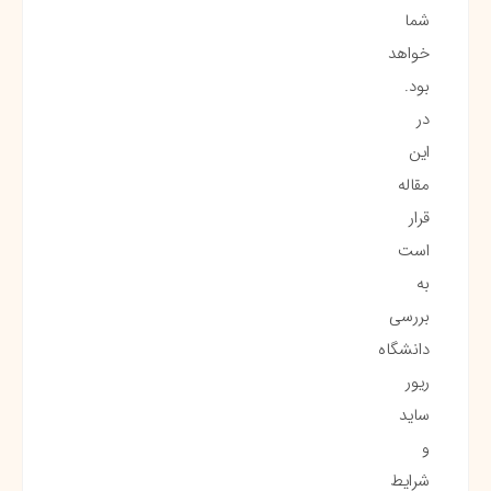
شما
خواهد
بود.
در
این
مقاله
قرار
است
به
بررسی
دانشگاه
ریور
ساید
و
شرایط