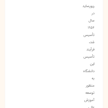
ریورساید
در
سال
1954
تأسیس
شد،
فرآیند
تأسیس
این
دانشگاه
به
منظور
توسعه
آموزش
عالی