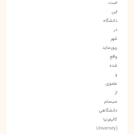
است.
این
دانشگاه
در
شهر
ریورساید
واقع
شده
و
عضوی
از
سیستم
دانشگاهی
کالیفرنیا
(University