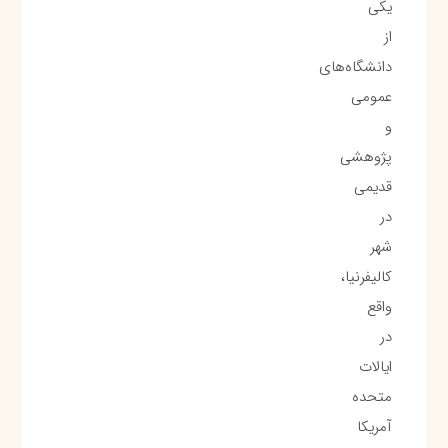
یکی
از
دانشگاه‌های
عمومی
و
پژوهشی
قدیمی
در
شهر
کالیفرنیا،
واقع
در
ایالات
متحده
آمریکا