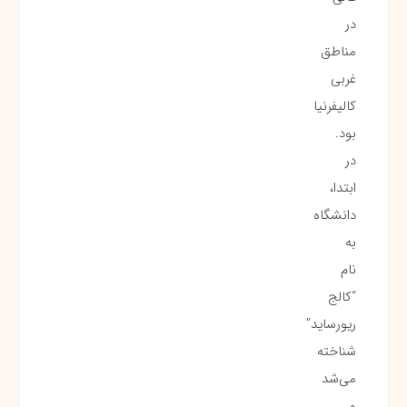
در
مناطق
غربی
کالیفرنیا
بود.
در
ابتدا،
دانشگاه
به
نام
“کالج
ریورساید”
شناخته
می‌شد
و