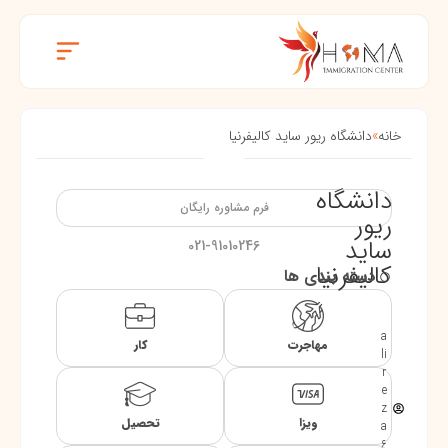
خانه
»
دانشگاه ریور ساید کالیفرنیا
دانشگاه
فرم مشاوره رایگان
ریور
ساید
021-91010246
کالیفرنیا
دسته بندی ها
a
مهاجرت
کار
li
r
e
z
ویزا
تحصیل
a
6