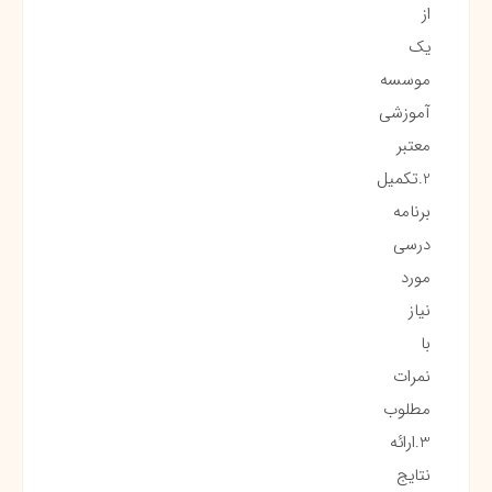
از
یک
موسسه
آموزشی
معتبر
2.تکمیل
برنامه
درسی
مورد
نیاز
با
نمرات
مطلوب
3.ارائه
نتایج