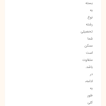
بسته
به
نوع
رشته
تحصیلی
شما
ممکن
است
متفاوت
باشد.
در
ادامه،
به
طور
کلی