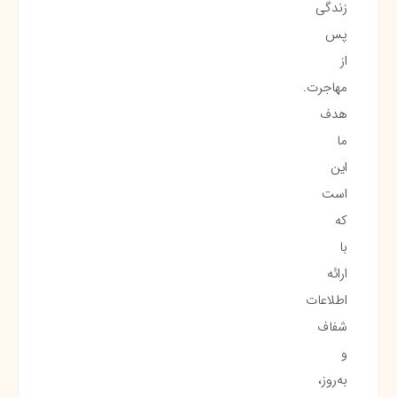
زندگی
پس
از
مهاجرت.
هدف
ما
این
است
که
با
ارائه
اطلاعات
شفاف
و
به‌روز،