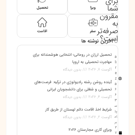
برای
شما
ویزا
تحصیل
مقرون
به
صرفه‌تر
سفر
اقامت
است؟
آخرین نوشته ها
تحصیل ارزان در رومانی؛ انتخابی هوشمندانه برای
a
مهاجرت تحصیلی به اروپا
li
r
آگوست 7, 2026
بدون دیدگاه
e
z
آینده روشن رشته رادیولوژی در ترکیه: فرصت‌های
a
تحصیلی و شغلی برای دانشجویان ایرانی
6
6
آگوست 4, 2026
بدون دیدگاه
3
س
شرایط اخذ اقامت دائم لهستان از طریق کار
پت
ام
آگوست 2, 2026
بدون دیدگاه
بر
2
ویزای کاری مجارستان 2026
7