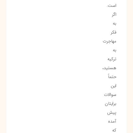
است.
اگر
به
فکر
مهاجرت
به
ترکیه
هستید،
حتماً
این
سوالات
برایتان
پیش
آمده
که