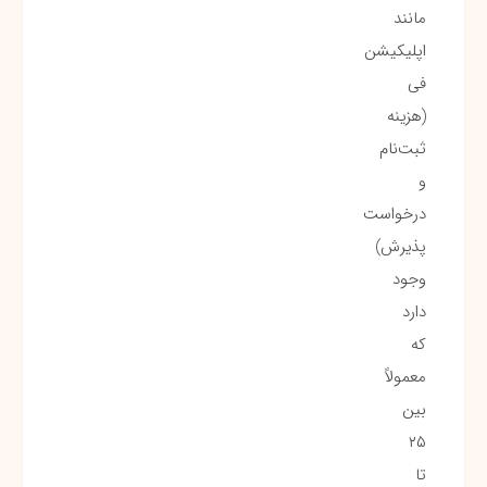
مانند
اپلیکیشن
فی
(هزینه
ثبت‌نام
و
درخواست
پذیرش)
وجود
دارد
که
معمولاً
بین
۲۵
تا