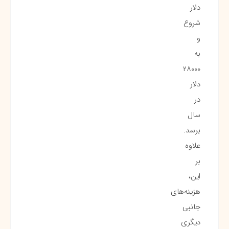
دلار
شروع
و
به
۲۸۰۰۰
دلار
در
سال
برسد.
علاوه
بر
این،
هزینه‌های
جانبی
دیگری