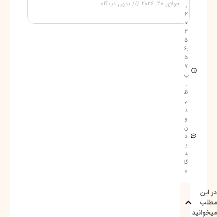
جولای 28, 2026
بدون دیدگاه
,
2
0
2
5
6:
5
7
ب
.
ظ
ب
د
و
ن
د
ی
د
گا
ه
در این
مطلب
میخوانید