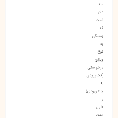
۱۹۰
دلار
است
که
بستگی
به
نوع
ویزای
درخواستی
(تک‌ورودی
یا
چندورودی)
و
طول
مدت