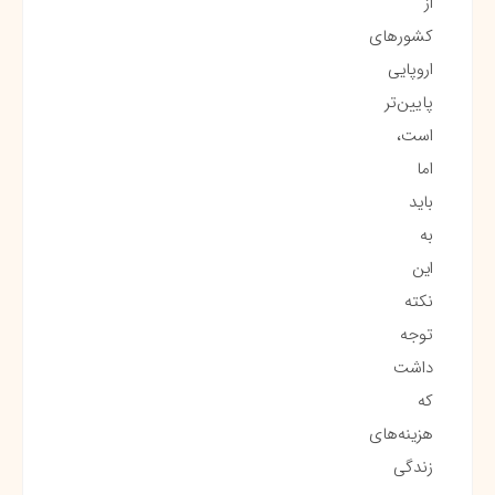
از
کشورهای
اروپایی
پایین‌تر
است،
اما
باید
به
این
نکته
توجه
داشت
که
هزینه‌های
زندگی