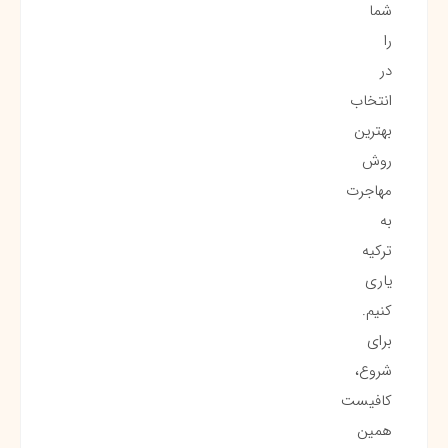
شما
را
در
انتخاب
بهترین
روش
مهاجرت
به
ترکیه
یاری
کنیم.
برای
شروع،
کافیست
همین