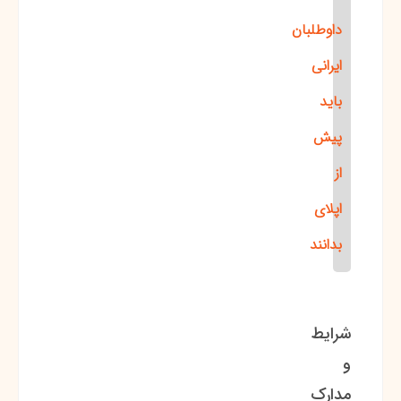
داوطلبان
ایرانی
باید
پیش
از
اپلای
بدانند
شرایط
و
مدارک