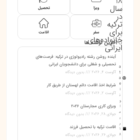
18
سال
ویزا
تحصیل
در
ترکیه
برای
سفر
اقامت
خانواده‌های
آخرین نوشته ها
ایرانی
آینده روشن رشته رادیولوژی در ترکیه: فرصت‌های
تحصیلی و شغلی برای دانشجویان ایرانی
a
آگوست 4, 2026
بدون دیدگاه
t
a
e
شرایط اخذ اقامت دائم لهستان از طریق کار
i
آگوست 2, 2026
بدون دیدگاه
ن
و
ویزای کاری مجارستان 2026
ا
م
جولای 28, 2026
بدون دیدگاه
ب
ر
اقامت ترکیه با تحصیل فرزند
1
8
جولای 26, 2026
بدون دیدگاه
,