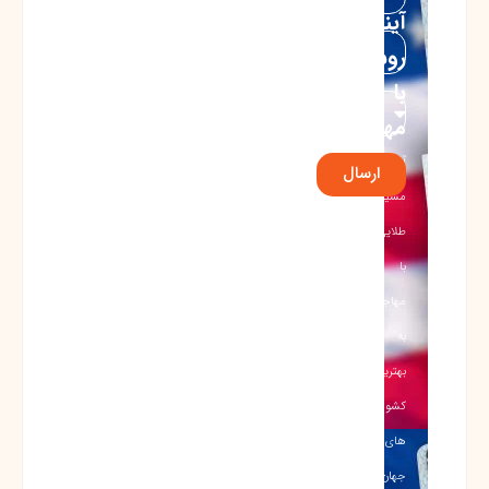
آینده‌ای
روشن
با
مهاجرت!
آغاز
ارسال
مسیری
طلایی
با
مهاجرت
به
بهترین
کشور
های
جهان…