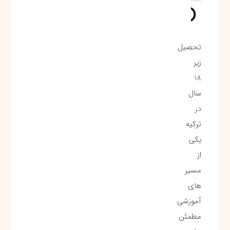
تحصیل
زیر
18
سال
در
ترکیه
یکی
از
مسیر
های
آموزشی
مطمئن