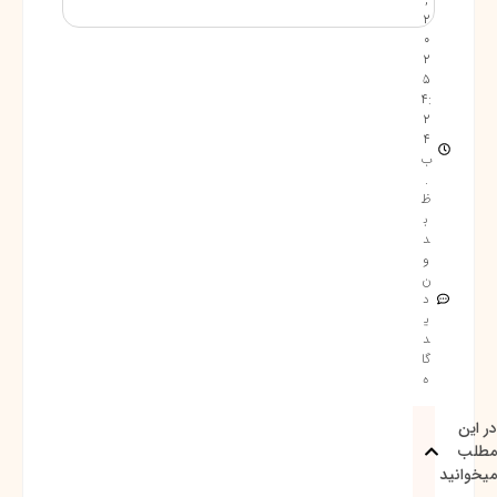
2
0
2
5
4:
2
4
ب
.
ظ
ب
د
و
ن
د
ی
د
گا
ه
در این
مطلب
میخوانید