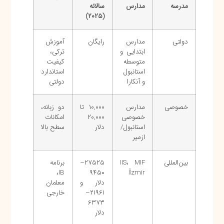
مدرسه
مدارس
سالانه
)
۲۰۲۵
(
دولتی
مدارس
رایگان
آموزش
ابتدایی و
ترکی،
متوسطه
کیفیت
استانبول
استاندارد
و آنکارا
دولتی
خصوصی
مدارس
۱۰,۰۰۰ تا
دو زبانه،
خصوصی
۲۰,۰۰۰
امکانات
استانبول/
دلار
سطح بالا
ازمیر
بین‌المللی
IIS، MIF
۲۷۵۲۵–
برنامه
IB،
۹۴۵۰
İzmir
دلار و
معلمان
۲۱۹۶۱–
خارجی
۶۳۷۳
دلار