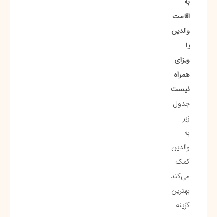
به
اقامت
والدین
یا
ویزای
همراه
نیست
.
جدول
زیر
به
والدین
کمک
می‌کند
بهترین
گزینه