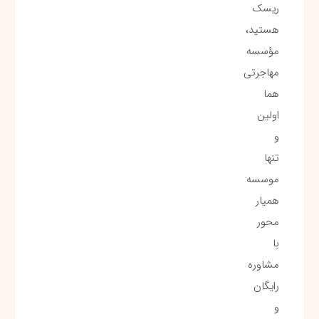
ریسک
هستید،
مؤسسه
مهاجرتی
هما
اولین
و
تنها
موسسه
همیار
محور
با
مشاوره
رایگان
و