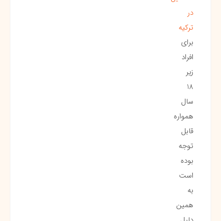
در
ترکیه
برای
افراد
زیر
18
سال
همواره
قابل
توجه
بوده
است
به
همین
دلیل