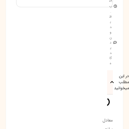
09
ب
.
ظ
ب
د
و
ن
د
ی
د
گا
ه
در این
مطلب
میخوانید
معادل
سازی