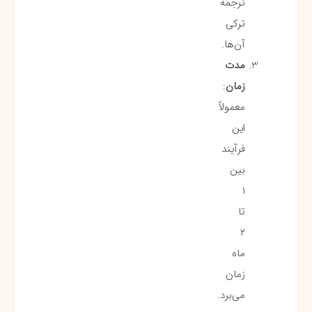
ترجمه
ترکی
آن‌ها.
مدت
زمان
:
معمولاً
این
فرآیند
بین
۱
تا
۲
ماه
زمان
می‌برد.