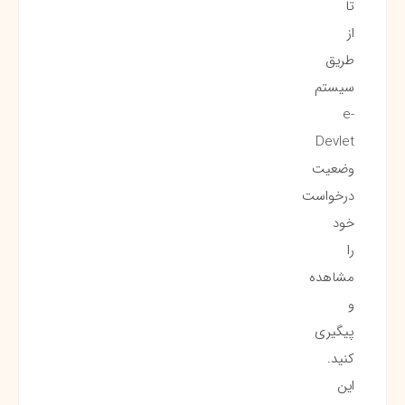
تا
از
طریق
سیستم
e-
Devlet
وضعیت
درخواست
خود
را
مشاهده
و
پیگیری
کنید.
این