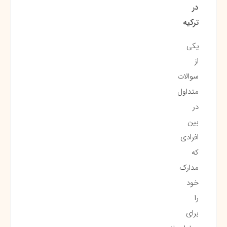
در
ترکیه
یکی
از
سوالات
متداول
در
بین
افرادی
که
مدارک
خود
را
برای