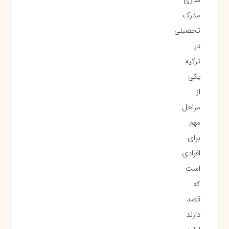
مدرک
تحصیلی
در
ترکیه
یکی
از
مراحل
مهم
برای
افرادی
است
که
قصد
دارند