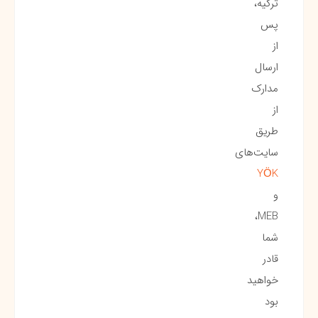
ترکیه،
پس
از
ارسال
مدارک
از
طریق
سایت‌های
YÖK
و
MEB،
شما
قادر
خواهید
بود