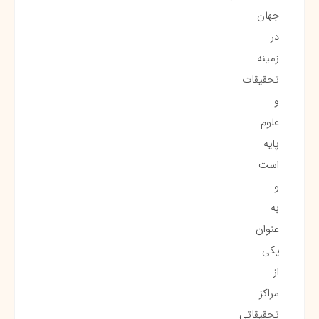
جهان
در
زمینه
تحقیقات
و
علوم
پایه
است
و
به
عنوان
یکی
از
مراکز
تحقیقاتی