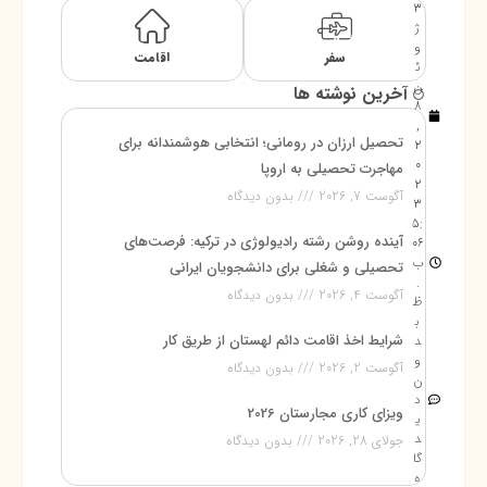
3
ژ
و
سفر
اقامت
ئ
ن
آخرین نوشته ها
8
,
تحصیل ارزان در رومانی؛ انتخابی هوشمندانه برای
2
0
مهاجرت تحصیلی به اروپا
2
آگوست 7, 2026
بدون دیدگاه
3
5:
آینده روشن رشته رادیولوژی در ترکیه: فرصت‌های
06
ب
تحصیلی و شغلی برای دانشجویان ایرانی
.
آگوست 4, 2026
بدون دیدگاه
ظ
ب
شرایط اخذ اقامت دائم لهستان از طریق کار
د
و
آگوست 2, 2026
بدون دیدگاه
ن
د
ویزای کاری مجارستان 2026
ی
د
جولای 28, 2026
بدون دیدگاه
گا
ه