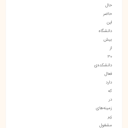
حال
حاضر
این
دانشگاه
بیش
از
30
دانشکده‌ی
فعال
دارد
که
در
زمینه‌های
زیر
مشغول