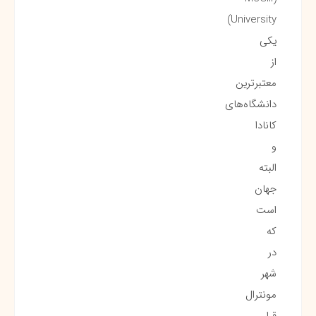
University)
یکی
از
معتبرترین
دانشگاه‌های
کانادا
و
البته
جهان
است
که
در
شهر
مونترال
قرار