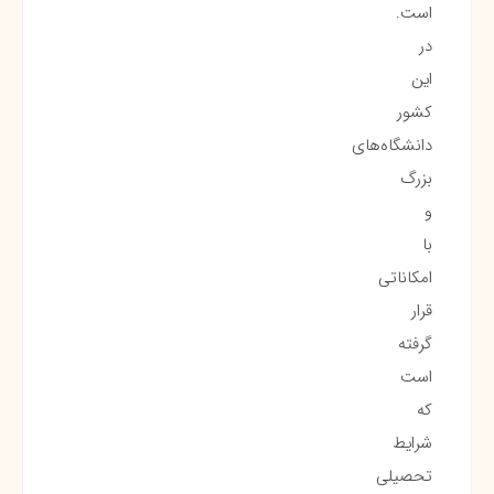
است.
در
این
کشور
دانشگاه‌های
بزرگ
و
با
امکاناتی
قرار
گرفته
است
که
شرایط
تحصیلی