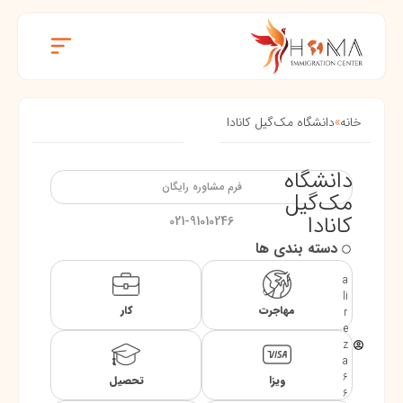
خانه
»
دانشگاه مک‌گیل کانادا
دانشگاه
فرم مشاوره رایگان
مک‌گیل
کانادا
021-91010246
دسته بندی ها
a
li
مهاجرت
کار
r
e
z
a
6
ویزا
تحصیل
6