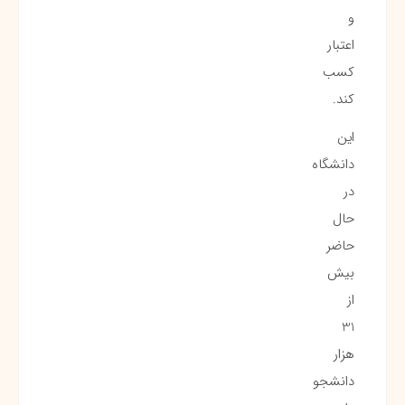
و
اعتبار
کسب
کند.
این
دانشگاه
در
حال
حاضر
بیش
از
31
هزار
دانشجو