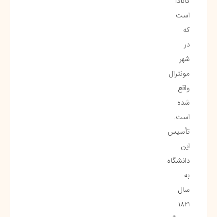
کانادا
است
که
در
شهر
مونترال
واقع
شده
است.
تأسیس
این
دانشگاه
به
سال
1821