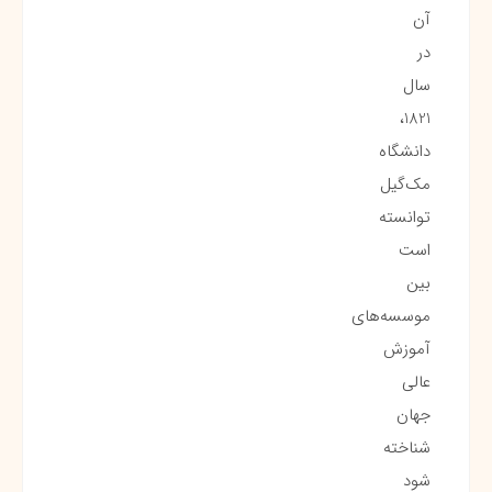
آن
در
سال
1821،
دانشگاه
مک‌گیل
توانسته
است
بین
موسسه‌های
آموزش
عالی
جهان
شناخته
شود