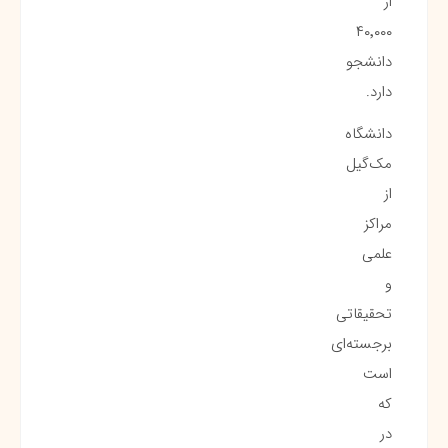
از
۴۰٬۰۰۰
دانشجو
دارد.
دانشگاه
مک‌گیل
از
مراکز
علمی
و
تحقیقاتی
برجسته‌ای
است
که
در