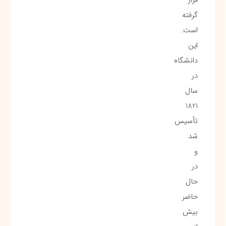
گرفته
است.
این
دانشگاه
در
سال
1821
تأسیس
شد
و
در
حال
حاضر
بیش