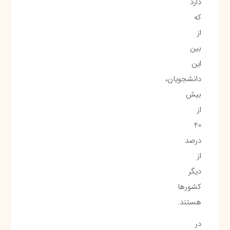
دارد
که
از
بین
این
دانشجویان،
بیش
از
40
درصد
از
دیگر
کشورها
هستند.
در