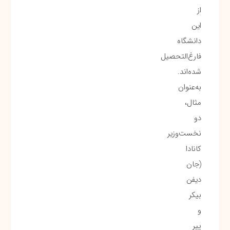
از
این
دانشگاه
فارغ‌التحصیل
شده‌اند.
به‌عنوان
مثال،
دو
نخست‌وزیر
کانادا
(جان
دیفن
بیکر
و
پیر