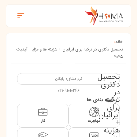
خانه
»
تحصیل دکتری در ترکیه برای ایرانیان + هزینه ها و مزایا || آپدیت
2025
تحصیل
فرم مشاوره رایگان
دکتری
در
021-91010246
ترکیه
دسته بندی ها
برای
ایرانیان
+
مهاجرت
کار
هزینه