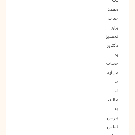
یک
مقصد
جذاب
برای
تحصیل
دکتری
به
حساب
می‌آید.
در
این
مقاله،
به
بررسی
تمامی