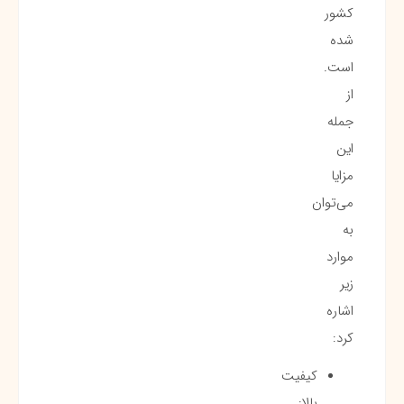
کشور
شده
است.
از
جمله
این
مزایا
می‌توان
به
موارد
زیر
اشاره
کرد:
کیفیت
بالا: