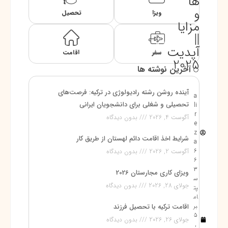
ها
و
ویزا
تحصیل
مزایا
||
آپدیت
سفر
اقامت
2025
آخرین نوشته ها
آینده روشن رشته رادیولوژی در ترکیه: فرصت‌های
a
تحصیلی و شغلی برای دانشجویان ایرانی
li
r
آگوست 4, 2026
بدون دیدگاه
e
z
شرایط اخذ اقامت دائم لهستان از طریق کار
a
6
آگوست 2, 2026
بدون دیدگاه
6
3
ویزای کاری مجارستان 2026
س
جولای 28, 2026
بدون دیدگاه
پت
ام
بر
اقامت ترکیه با تحصیل فرزند
5
جولای 26, 2026
بدون دیدگاه
,