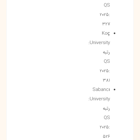
QS
2025:
327
Koç
University:
رتبه
QS
2025:
381
Sabancı
University:
رتبه
QS
2025:
526