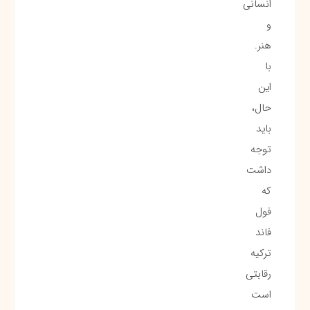
انسانی
و
هنر.
با
این
حال،
باید
توجه
داشت
که
فول
فاند
ترکیه
رقابتی
است