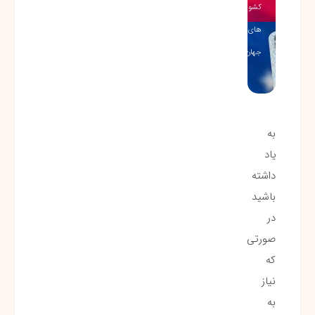
کشور
های
جهان…
به
یاد
داشته
باشید
در
صورتی
که
نیاز
به