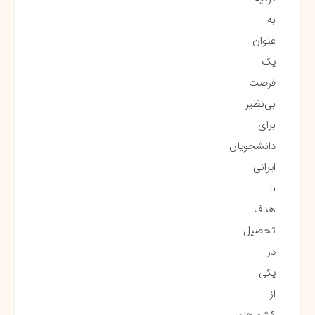
به
عنوان
یک
فرصت
بی‌نظیر
برای
دانشجویان
ایرانی
با
هدف
تحصیل
در
یکی
از
کشورهای