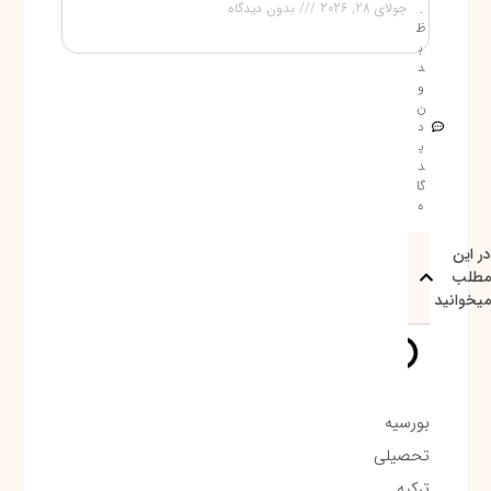
.
جولای 28, 2026
بدون دیدگاه
ظ
ب
د
و
ن
د
ی
د
گا
ه
در این
مطلب
میخوانید
بورسیه‌
تحصیلی
ترکیه