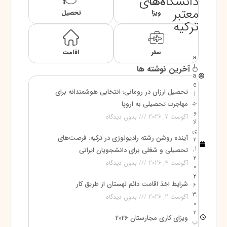
دانشگاه‌های
معتبر
ویزا
تحصیل
ترکیه
سفر
اقامت
a
t
آخرین نوشته ها
a
e
تحصیل ارزان در رومانی؛ انتخابی هوشمندانه برای
i
ج
مهاجرت تحصیلی به اروپا
و
آگوست 7, 2026
بدون دیدگاه
لا
ی
آینده روشن رشته رادیولوژی در ترکیه: فرصت‌های
2
1,
تحصیلی و شغلی برای دانشجویان ایرانی
2
آگوست 4, 2026
بدون دیدگاه
0
2
شرایط اخذ اقامت دائم لهستان از طریق کار
6
3:
آگوست 2, 2026
بدون دیدگاه
0
2
ویزای کاری مجارستان 2026
ب