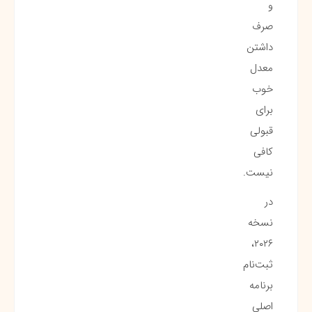
و
صرف
داشتن
معدل
خوب
برای
قبولی
کافی
نیست.
در
نسخه
۲۰۲۶،
ثبت‌نام
برنامه
اصلی