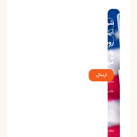
شروع
آینده‌ای
روشن
با
مهاجرت!
آغاز
ارسال
مسیری
طلایی
با
مهاجرت
به
بهترین