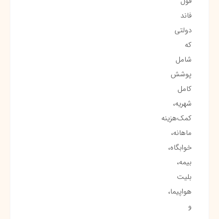
فول
فاند
دولتی
که
شامل
پوشش
کامل
شهریه،
کمک‌هزینه
ماهانه،
خوابگاه،
بیمه،
بلیت
هواپیما،
و