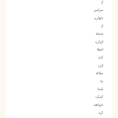
از
سراسر
جهان،
از
جمله
ایران،
اعطا
کند.
این
مقاله
به
شما
کمک
خواهد
کرد