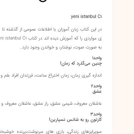
yeni istanbul C1
در این کتاب زبان آموزان با اطلاعات عمومی از گذشته تا
به صورت صوت، نوشتار، و خواندن وجود دارد..
واحد۱
چنین می‌گذرد که زمان!
اندازه گیری زمان، زمان اختراع ساعت، فرزندان افراد علم و دانش، 24 
واحد۲
عشق
عاشقان معروف، شیمی عشق، راز عشق، عاشقان معروف و ن
واحد۳
کارتون رو به شانس نسپارین!
سوپرایزهای زندگی، بازی های سرنوشت،پرنده خوشبختی