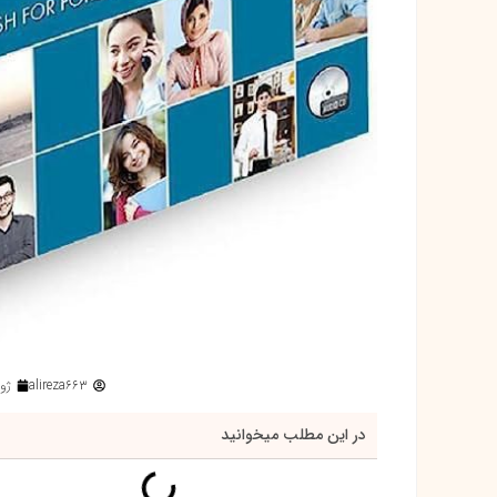
alireza663
ژوئن 
در این مطلب میخوانید