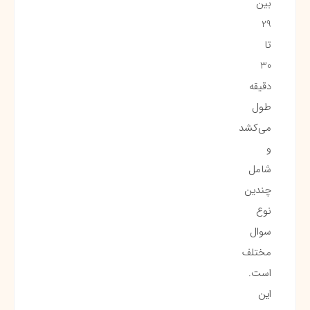
بین
29
تا
30
دقیقه
طول
می‌کشد
و
شامل
چندین
نوع
سوال
مختلف
است.
این