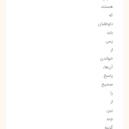
هستند
که
داوطلبان
باید
پس
از
خواندن
آن‌ها،
پاسخ
صحیح
را
از
بین
چند
گزینه