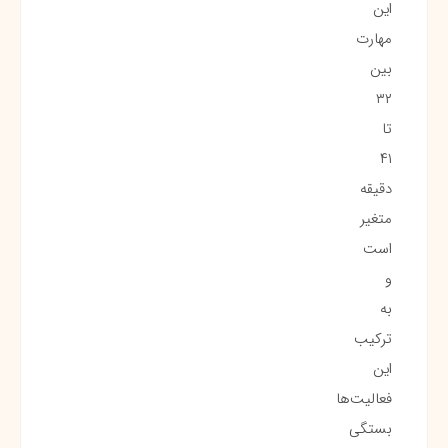
این
مهارت
بین
۳۲
تا
۴۱
دقیقه
متغیر
است
و
به
ترکیب
این
فعالیت‌ها
بستگی