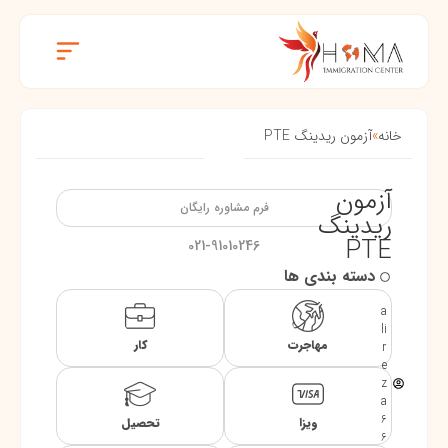
خانه
»
آزمون ریدینگ PTE
آزمون
فرم مشاوره رایگان
ریدینگ
PTE
021-91010246
دسته بندی ها
a
li
مهاجرت
کار
r
e
z
a
6
ویزا
تحصیل
6