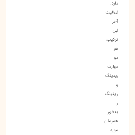
دارد.
فعالیت
آخر
این
ترکیب،
هر
دو
مهارت
ریدینگ
و
رایتینگ
را
به‌طور
همزمان
مورد