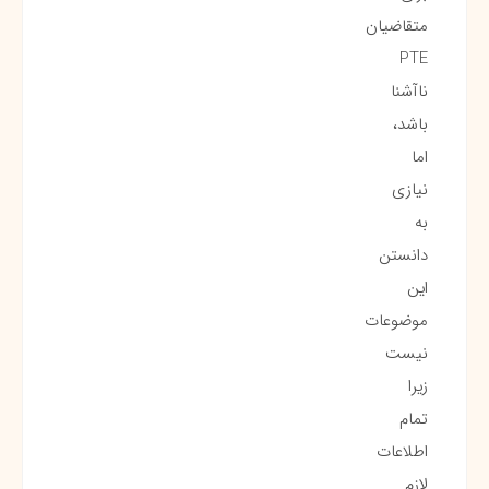
متقاضیان
PTE
ناآشنا
باشد،
اما
نیازی
به
دانستن
این
موضوعات
نیست
زیرا
تمام
اطلاعات
لازم