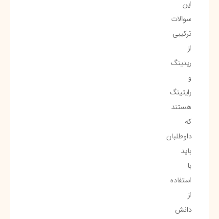
این
سوالات
ترکیبی
از
ریدینگ
و
رایتینگ
هستند
که
داوطلبان
باید
با
استفاده
از
دانش