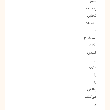
متون
پیچیده،
تحلیل
اطلاعات
و
استخراج
نکات
کلیدی
از
متن‌ها
را
به
چالش
می‌کشد.
این