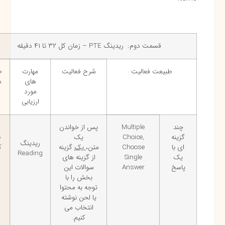
قسمت دوم: ریدینگ PTE – زمان کل ۳۲ تا ۴۱ دقیقه
طبیعت فعالیت
شرح فعالیت
مهارت
طول
های
متن
مورد
ارزیابی
چند
Multiple
پس از خواندن
تا
گزینه
Choice,
یک
۳۰۰
ریدینگ
ای با
Choose
متن،
یک
گزینه
کلمه
Reading
یک
Single
از گزینه های
پاسخ
Answer
سوالات این
بخش را با
توجه به محتوا
یا لحن نوشته
انتخاب می
کنیم.