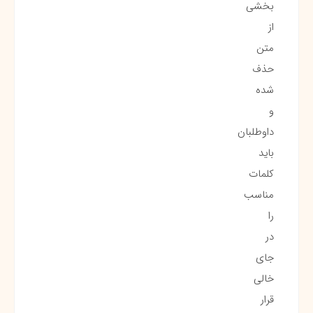
بخشی
از
متن
حذف
شده
و
داوطلبان
باید
کلمات
مناسب
را
در
جای
خالی
قرار