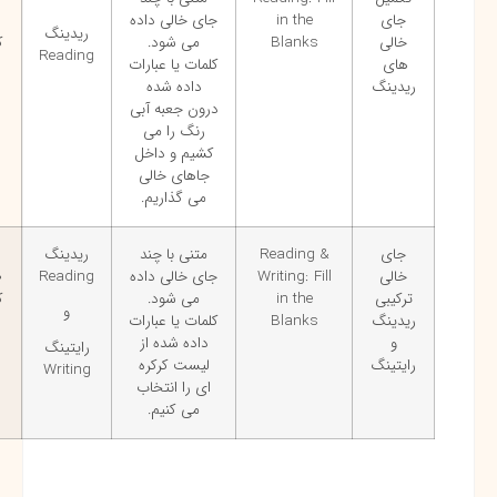
جای
in the
جای خالی داده
۸۰
ریدینگ
خالی
Blanks
می شود.
کلمه
Reading
های
کلمات یا عبارات
ریدینگ
داده شده
درون جعبه آبی
رنگ را می
کشیم و داخل
جاهای خالی
می گذاریم.
جای
Reading &
متنی با چند
ریدینگ
تا
خالی
Writing: Fill
جای خالی داده
Reading
۳۰۰
ترکیبی
in the
می شود.
کلمه
و
ریدینگ
Blanks
کلمات یا عبارات
و
داده شده از
رایتینگ
رایتینگ
لیست کرکره
Writing
ای را انتخاب
می کنیم.