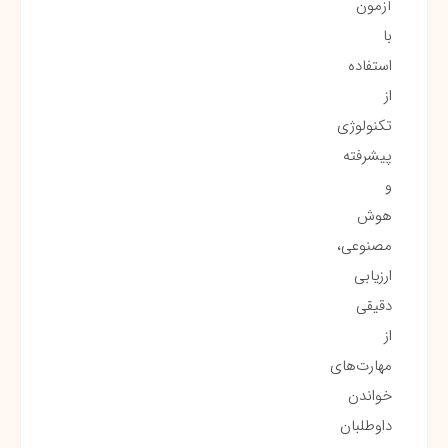
آزمون
با
استفاده
از
تکنولوژی
پیشرفته
و
هوش
مصنوعی،
ارزیابی
دقیقی
از
مهارت‌های
خواندن
داوطلبان