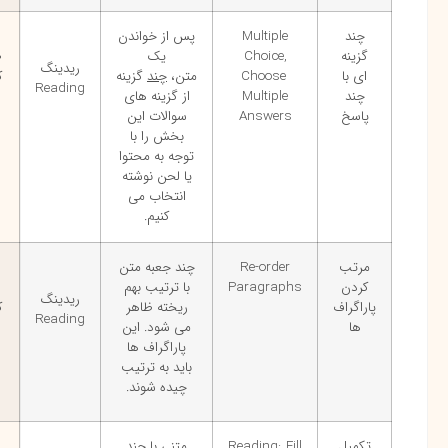
چند
Multiple
پس از خواندن
تا
گزینه
Choice,
یک
۳۰۰
ریدینگ
ای با
Choose
متن،
چند
گزینه
کلمه
Reading
چند
Multiple
از گزینه های
پاسخ
Answers
سوالات این
بخش را با
توجه به محتوا
یا لحن نوشته
انتخاب می
کنیم.
مرتب
Re-order
چند جعبه متن
تا
کردن
Paragraphs
با ترتیب بهم
۱۵۰
ریدینگ
پاراگراف
ریخته ظاهر
کلمه
Reading
ها
می شود. این
پاراگراف ها
باید به ترتیب
چیده شوند.
تکمیل
Reading: Fill
متنی با چند
تا