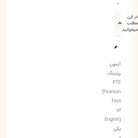
ه
ید
آزمون
ریدینگ
PTE
(Pearson
Test
of
English)
یکی
از