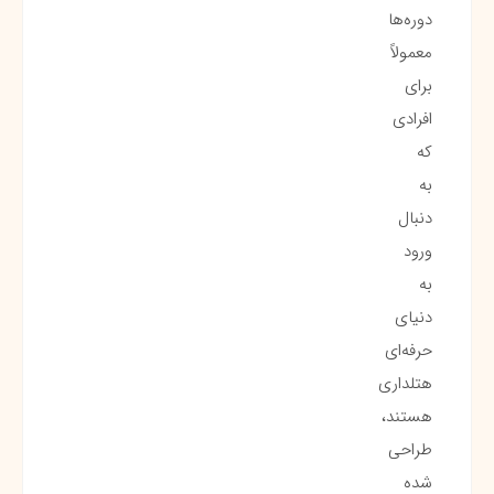
دوره‌ها
معمولاً
برای
افرادی
که
به
دنبال
ورود
به
دنیای
حرفه‌ای
هتلداری
هستند،
طراحی
شده