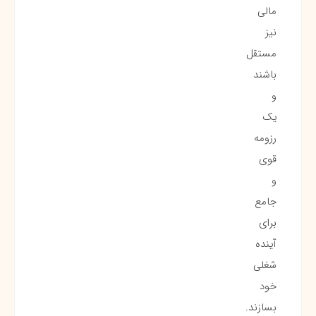
مالی
نیز
مستقل
باشند
و
یک
رزومه
قوی
و
جامع
برای
آینده
شغلی
خود
بسازند.