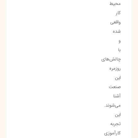
محیط
کار
واقعی
شده
و
با
چالش‌های
روزمره
این
صنعت
آشنا
می‌شوند.
این
تجربه
کارآموزی