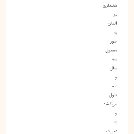
هتلداری
در
آلمان
به
طور
معمول
سه
سال
و
نیم
طول
می‌کشد
و
به
صورت