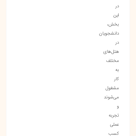
در
این
بخش،
دانشجویان
در
هتل‌های
مختلف
به
کار
مشغول
می‌شوند
و
تجربه
عملی
کسب