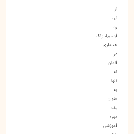
از
این
رو،
آوسبیلدونگ
هتلداری
در
آلمان
نه
تنها
به
عنوان
یک
دوره
آموزشی