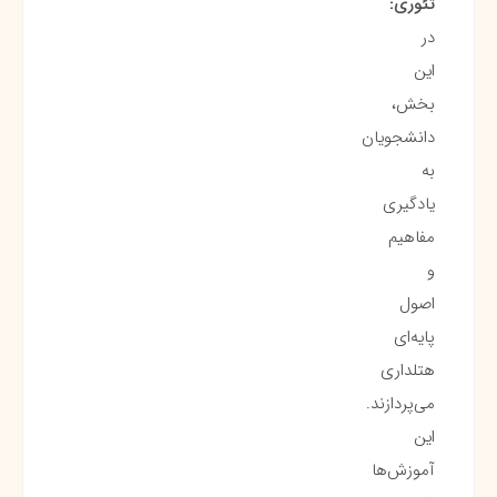
تئوری:
در
این
بخش،
دانشجویان
به
یادگیری
مفاهیم
و
اصول
پایه‌ای
هتلداری
می‌پردازند.
این
آموزش‌ها