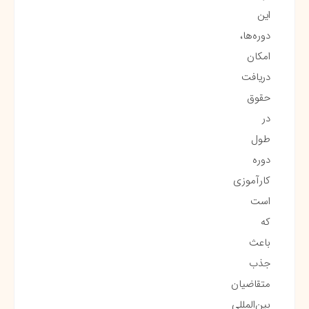
این
دوره‌ها،
امکان
دریافت
حقوق
در
طول
دوره
کارآموزی
است
که
باعث
جذب
متقاضیان
بین‌المللی