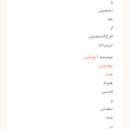
و
تحصیلی
بعد
از
فارغ‌التحصیلی
می‌پردازد.
موسسه
آموزشی،
مهاجرتی
هما
،
همراه
قدیمی
و
مطمئن
شما
در