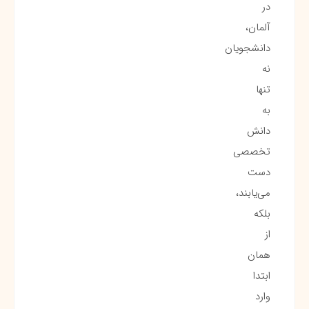
در
آلمان،
دانشجویان
نه
تنها
به
دانش
تخصصی
دست
می‌یابند،
بلکه
از
همان
ابتدا
وارد