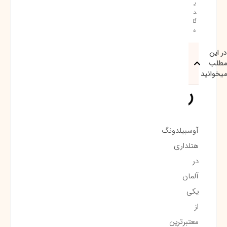
ی
د
گا
ه
در این
مطلب
میخوانید
آوسبیلدونگ
هتلداری
در
آلمان
یکی
از
معتبرترین