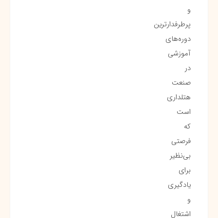
و
پرطرفدارترین
دوره‌های
آموزشی
در
صنعت
هتلداری
است
که
فرصتی
بی‌نظیر
برای
یادگیری
و
اشتغال