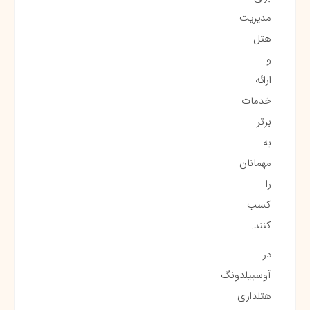
مدیریت
هتل
و
ارائه
خدمات
برتر
به
مهمانان
را
کسب
کنند.
در
آوسبیلدونگ
هتلداری