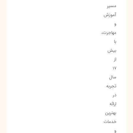
مسیر
آموزش
و
مهاجرت،
با
بیش
از
۱۷
سال
تجربه
در
ارائه
بهترین
خدمات
و