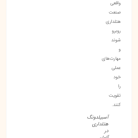
واقعی
صنعت
هتلداری
روبرو
شوند
و
مهارت‌های
عملی
خود
را
تقویت
کنند.
آسبیلدونگ
هتلداری
در
آلمان