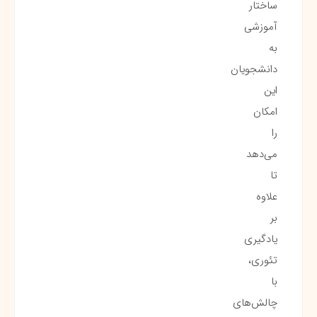
ساختار
آموزشی
به
دانشجویان
این
امکان
را
می‌دهد
تا
علاوه
بر
یادگیری
تئوری،
با
چالش‌های