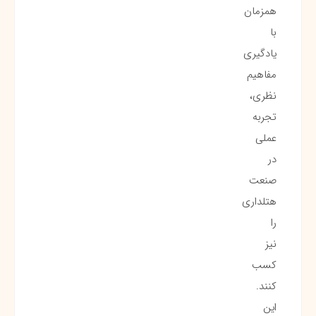
همزمان
با
یادگیری
مفاهیم
نظری،
تجربه
عملی
در
صنعت
هتلداری
را
نیز
کسب
کنند.
این