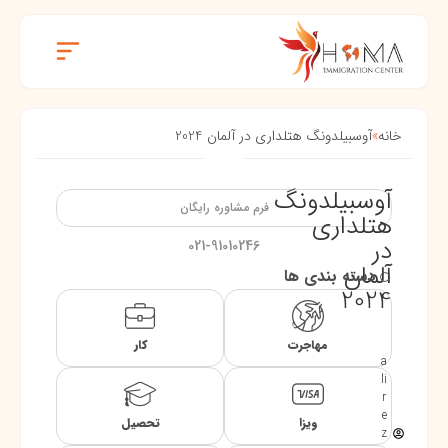
خانه
»
آوسبیلدونگ هتلداری در آلمان 2024
آوسبیلدونگ
فرم مشاوره رایگان
هتلداری
در
021-91010246
آلمان
دسته بندی ها
2024
مهاجرت
کار
a
li
r
e
ویزا
تحصیل
z