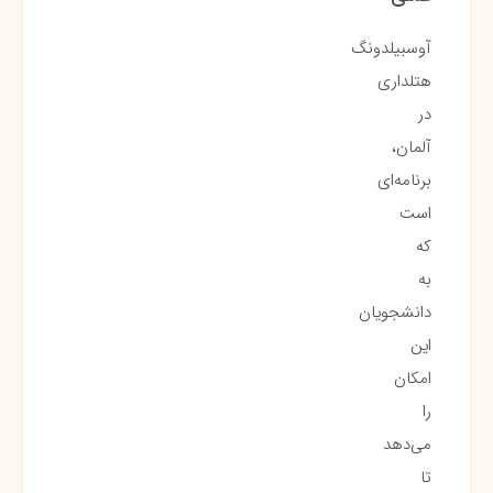
آوسبیلدونگ
هتلداری
در
آلمان،
برنامه‌ای
است
که
به
دانشجویان
این
امکان
را
می‌دهد
تا