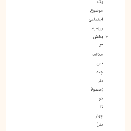
یک
موضوع
اجتماعی
روزمره.
بخش
3:
مکالمه
بین
چند
نفر
(معمولاً
دو
تا
چهار
نفر)