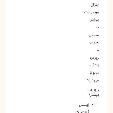
جنرال،
موضوعات
بیشتر
به
مسائل
عمومی
و
روزمره
زندگی
مربوط
می‌شوند.
جزئیات
بیشتر:
آیلتس
آکادمیک: