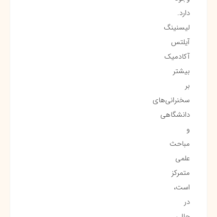
دارد.
لیسنینگ
آیلتس
آکادمیک
بیشتر
بر
سخنرانی‌های
دانشگاهی
و
مباحث
علمی
متمرکز
است،
در
حالی