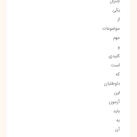
جنرال
یکی
از
موضوعات
مهم
و
کلیدی
است
که
داوطلبان
این
آزمون
باید
به
آن