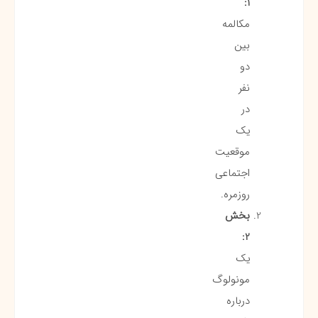
1:
مکالمه
بین
دو
نفر
در
یک
موقعیت
اجتماعی
روزمره.
بخش
2:
یک
مونولوگ
درباره