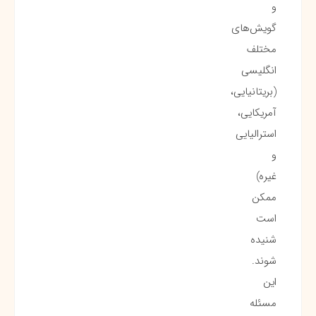
و
گویش‌های
مختلف
انگلیسی
(بریتانیایی،
آمریکایی،
استرالیایی
و
غیره)
ممکن
است
شنیده
شوند.
این
مسئله