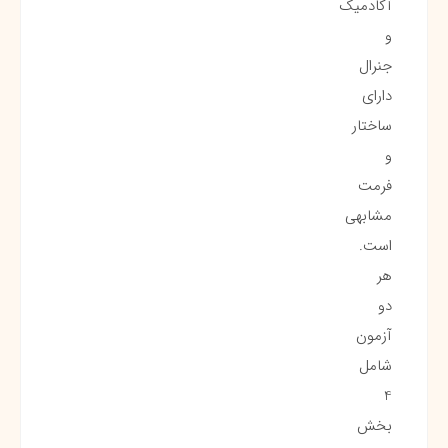
آکادمیک
و
جنرال
دارای
ساختار
و
فرمت
مشابهی
است.
هر
دو
آزمون
شامل
4
بخش