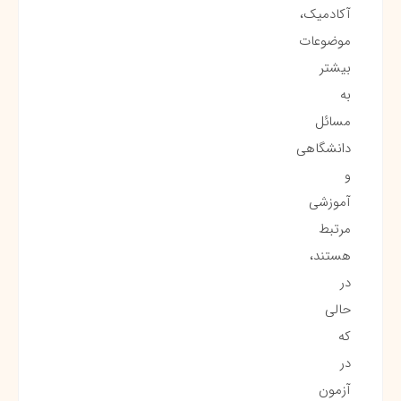
آکادمیک،
موضوعات
بیشتر
به
مسائل
دانشگاهی
و
آموزشی
مرتبط
هستند،
در
حالی
که
در
آزمون