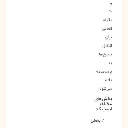
و
10
دقیقه
اضافی
برای
انتقال
پاسخ‌ها
به
پاسخنامه
داده
می‌شود.
بخش‌های
مختلف
لیسنینگ:
بخش