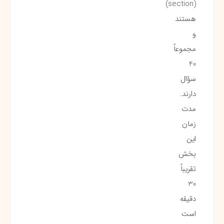
(section)
هستند
و
مجموعاً
40
سؤال
دارند.
مدت
زمان
این
بخش
تقریباً
30
دقیقه
است