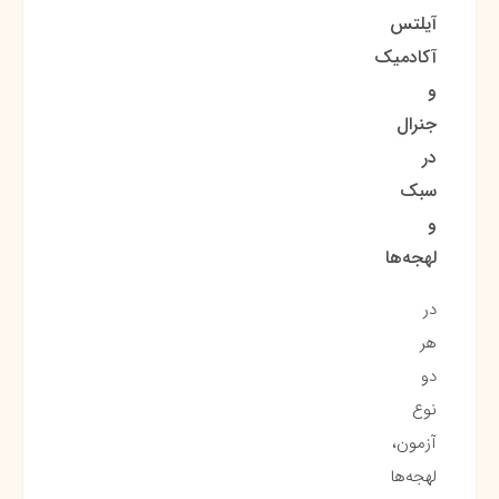
آیلتس
آکادمیک
و
جنرال
در
سبک
و
لهجه‌ها
در
هر
دو
نوع
آزمون،
لهجه‌ها