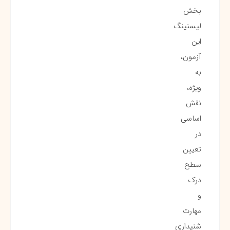
بخش
لیسنینگ
این
آزمون،
به
ویژه،
نقش
اساسی
در
تعیین
سطح
درک
و
مهارت
شنیداری