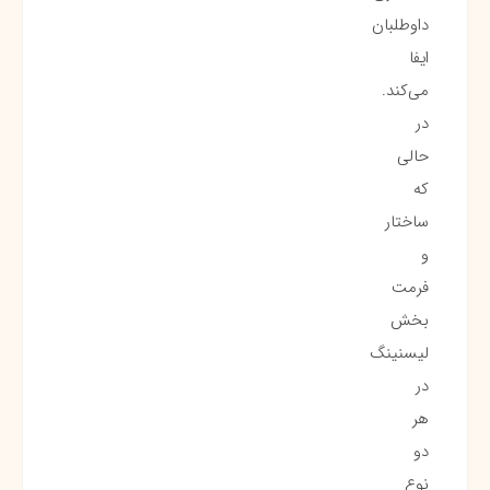
داوطلبان
ایفا
می‌کند.
در
حالی
که
ساختار
و
فرمت
بخش
لیسنینگ
در
هر
دو
نوع