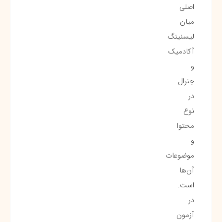
اصلی
میان
لیسنینگ
آکادمیک
و
جنرال
در
نوع
محتوا
و
موضوعات
آن‌ها
است.
در
آزمون