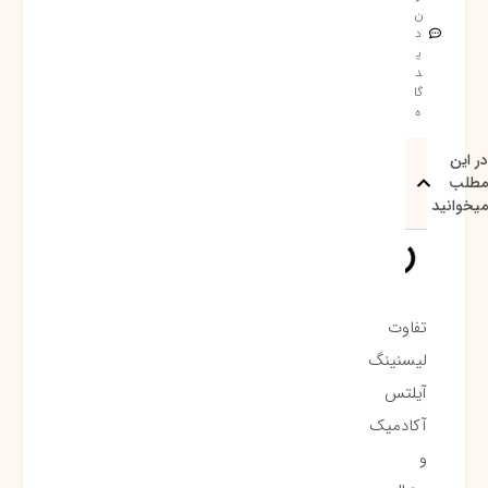
ن
د
ی
د
گا
ه
در این
مطلب
میخوانید
تفاوت
لیسنینگ
آیلتس
آکادمیک
و