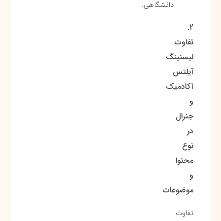
دانشگاهی.
2.
تفاوت
لیسنینگ
آیلتس
آکادمیک
و
جنرال
در
نوع
محتوا
و
موضوعات
تفاوت