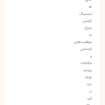
که
لیسنینگ
آیلتس
جنرال
به
موقعیت‌های
اجتماعی
و
مکالمات
روزمره
توجه
دارد.
در
این