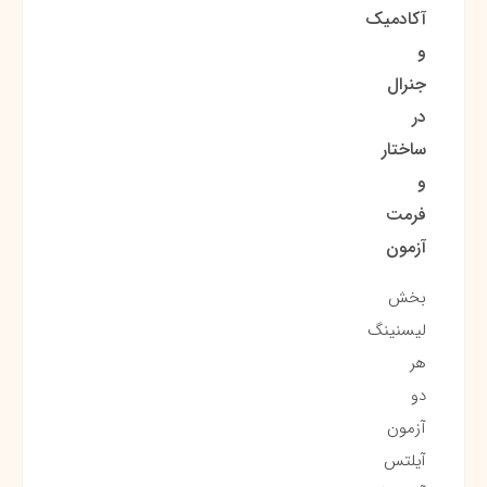
آکادمیک
و
جنرال
در
ساختار
و
فرمت
آزمون
بخش
لیسنینگ
هر
دو
آزمون
آیلتس