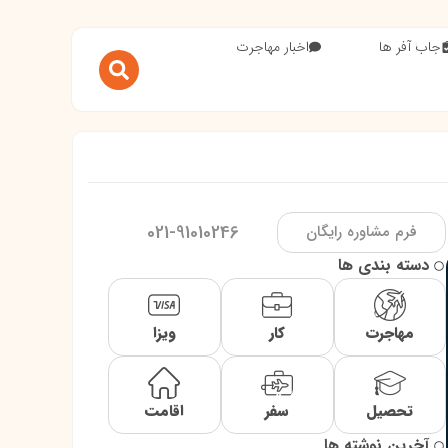
جاب آفر ها
اخبار مهاجرت
021-91010246
فرم مشاوره رایگان
دسته بندی ها
مهاجرت
کار
ویزا
تحصیل
سفر
اقامت
آخرین نوشته ها