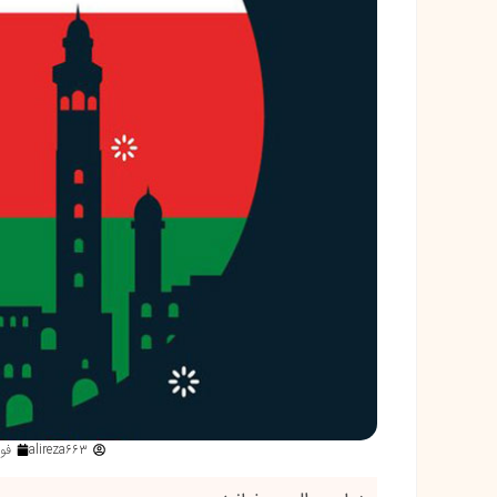
alireza663
فوریه