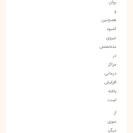
روان
و
همچنین
کمبود
نیروی
متخصص
در
مراکز
درمانی
افزایش
یافته
است.
از
سوی
دیگر،