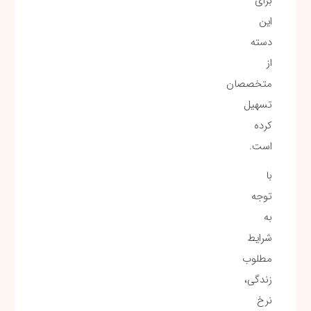
برای
این
دسته
از
متخصصان
تسهیل
کرده
است.
با
توجه
به
شرایط
مطلوب
زندگی،
نرخ