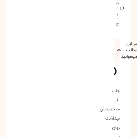
ن
د
ی
د
گا
ه
در این
مطلب
میخوانید
جاب
آفر
متخصصان
بهداشت
روان
در