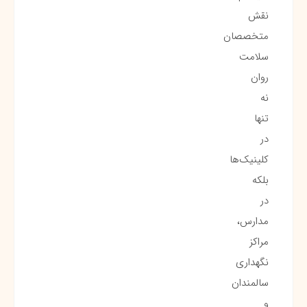
نقش
متخصصان
سلامت
روان
نه
تنها
در
کلینیک‌ها
بلکه
در
مدارس،
مراکز
نگهداری
سالمندان
و