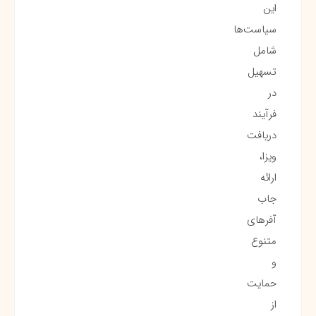
این
سیاست‌ها
شامل
تسهیل
در
فرآیند
دریافت
ویزا،
ارائه
جاب
آفرهای
متنوع
و
حمایت
از