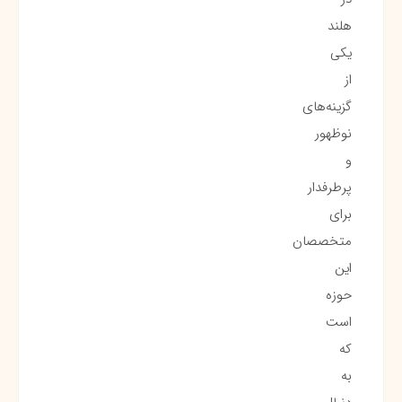
هلند
یکی
از
گزینه‌های
نوظهور
و
پرطرفدار
برای
متخصصان
این
حوزه
است
که
به