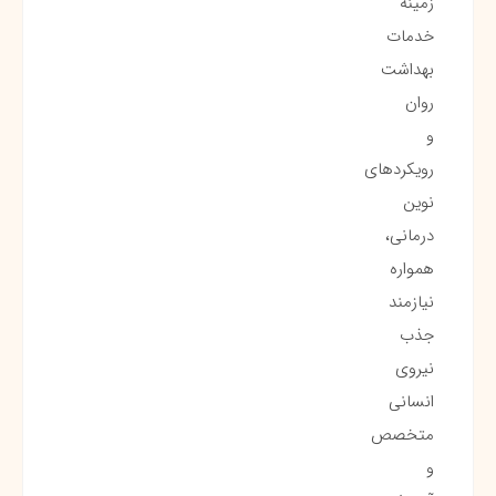
زمینه
خدمات
بهداشت
روان
و
رویکردهای
نوین
درمانی،
همواره
نیازمند
جذب
نیروی
انسانی
متخصص
و