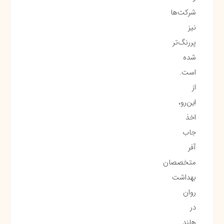
شرکت‌ها
نیز
پررنگ‌تر
شده
است.
از
این‌رو،
اخذ
جاب
آفر
متخصصان
بهداشت
روان
در
هلند