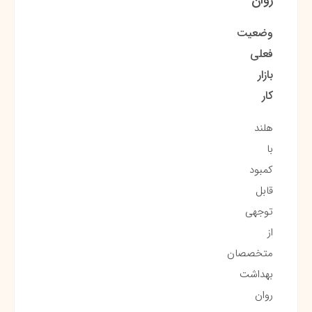
وضعیت
فعلی
بازار
کار
هلند
با
کمبود
قابل
توجهی
از
متخصصان
بهداشت
روان