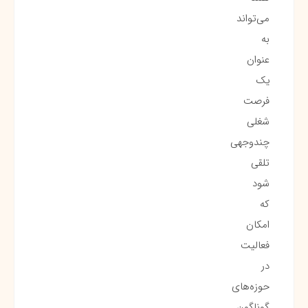
می‌تواند
به
عنوان
یک
فرصت
شغلی
چندوجهی
تلقی
شود
که
امکان
فعالیت
در
حوزه‌های
گوناگون