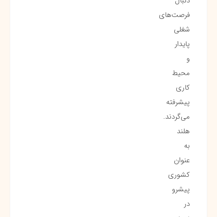
دنبال
فرصت‌های
شغلی
پایدار
و
محیط
کاری
پیشرفته
می‌گردند.
هلند
به
عنوان
کشوری
پیشرو
در