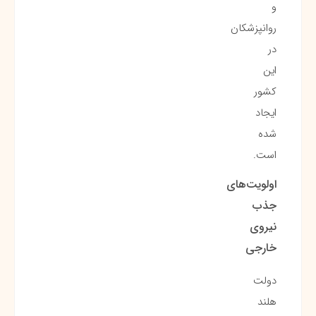
و
روانپزشکان
در
این
کشور
ایجاد
شده
است.
اولویت‌های
جذب
نیروی
خارجی
دولت
هلند