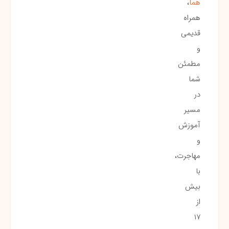
هما
،
همراه
قدیمی
و
مطمئن
شما
در
مسیر
آموزش
و
مهاجرت،
با
بیش
از
۱۷