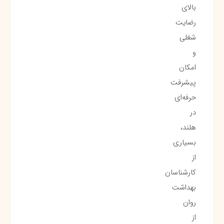
بالای
رضایت
شغلی
و
امکان
پیشرفت
حرفه‌ای
در
هلند،
بسیاری
از
کارشناسان
بهداشت
روان
از