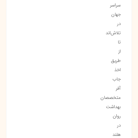
سراسر
جهان
در
تلاش‌اند
تا
از
طریق
اخذ
جاب
آفر
متخصصان
بهداشت
روان
در
هلند