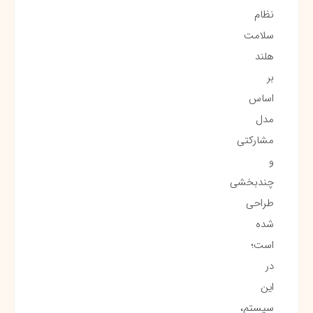
نظام
سلامت
هلند
بر
اساس
مدل
مشارکتی
و
چندبخشی
طراحی
شده
است؛
در
این
سیستم،