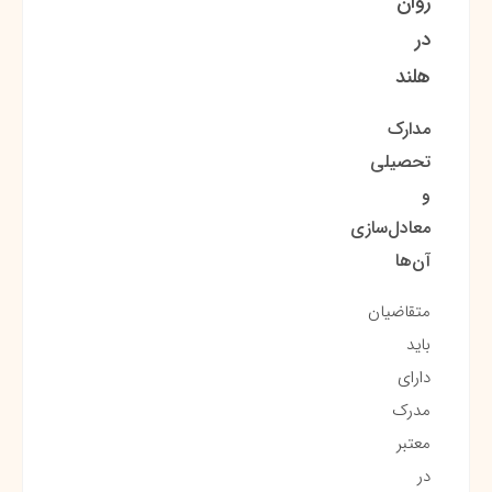
روان
در
هلند
مدارک
تحصیلی
و
معادل‌سازی
آن‌ها
متقاضیان
باید
دارای
مدرک
معتبر
در