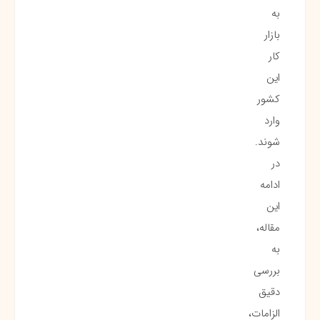
به
بازار
کار
این
کشور
وارد
شوند.
در
ادامه
این
مقاله،
به
بررسی
دقیق
الزامات،