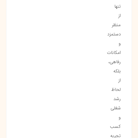
تنها
از
منظر
دستمزد
و
امکانات
رفاهی،
بلکه
از
لحاظ
رشد
شغلی
و
کسب
تجربه