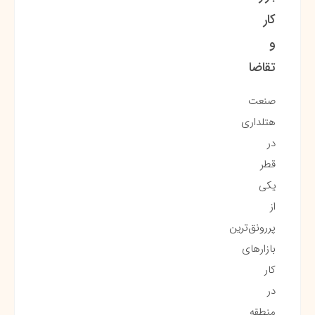
کار
و
تقاضا
صنعت
هتلداری
در
قطر
یکی
از
پررونق‌ترین
بازارهای
کار
در
منطقه