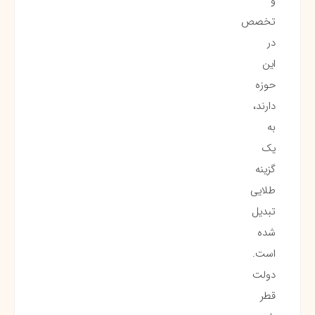
و
تخصص
در
این
حوزه
دارند،
به
یک
گزینه
طلایی
تبدیل
شده
است.
دولت
قطر