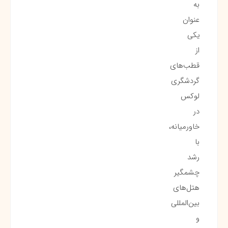
به
عنوان
یکی
از
قطب‌های
گردشگری
لوکس
در
خاورمیانه،
با
رشد
چشمگیر
هتل‌های
بین‌المللی
و