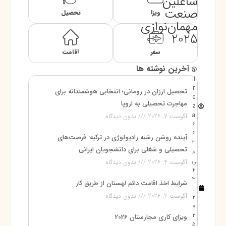
شاغلین
صنعت
ویزا
تحصیل
مهمان‌نوازی
2025
سفر
اقامت
آخرین نوشته ها
a
li
r
تحصیل ارزان در رومانی؛ انتخابی هوشمندانه برای
e
مهاجرت تحصیلی به اروپا
z
a
آگوست 7, 2026
بدون دیدگاه
6
6
آینده روشن رشته رادیولوژی در ترکیه: فرصت‌های
3
تحصیلی و شغلی برای دانشجویان ایرانی
م
ی
آگوست 4, 2026
بدون دیدگاه
2
3
شرایط اخذ اقامت دائم لهستان از طریق کار
,
آگوست 2, 2026
بدون دیدگاه
2
0
2
ویزای کاری مجارستان 2026
5