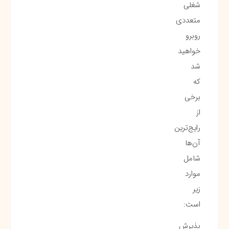
شغلی
متعددی
روبرو
خواهید
شد
که
برخی
از
رایج‌ترین
آن‌ها
شامل
موارد
زیر
است:
پذیرش