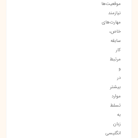
موقعیت‌ها
نیازمند
مهارت‌های
خاص،
سابقه
کار
مرتبط
و
در
بیشتر
موارد
تسلط
به
زبان
انگلیسی