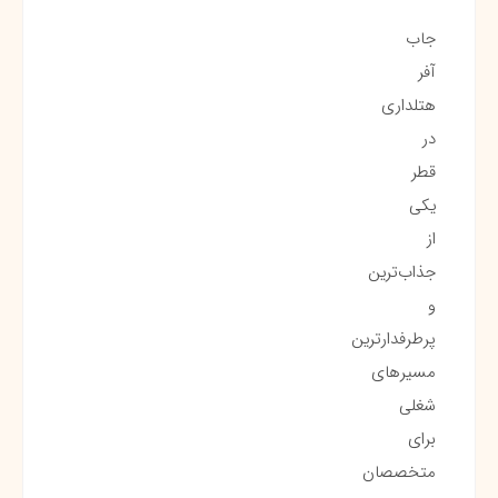
جاب
آفر
هتلداری
در
قطر
یکی
از
جذاب‌ترین
و
پرطرفدارترین
مسیرهای
شغلی
برای
متخصصان