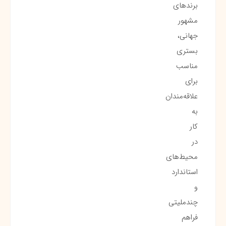
برندهای
مشهور
جهانی،
بستری
مناسب
برای
علاقه‌مندان
به
کار
در
محیط‌های
استاندارد
و
چندملیتی
فراهم