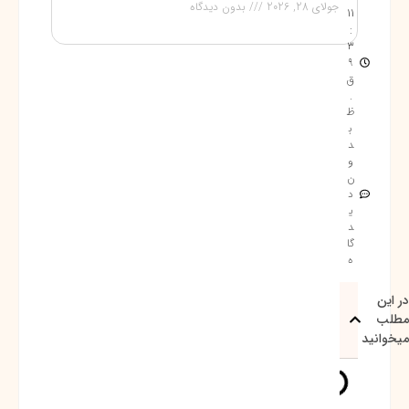
جولای 28, 2026
بدون دیدگاه
11
:
3
9
ق
.
ظ
ب
د
و
ن
د
ی
د
گا
ه
در این
مطلب
میخوانید