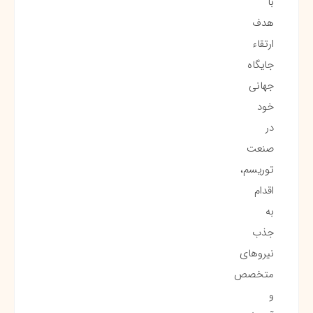
با
هدف
ارتقاء
جایگاه
جهانی
خود
در
صنعت
توریسم،
اقدام
به
جذب
نیروهای
متخصص
و