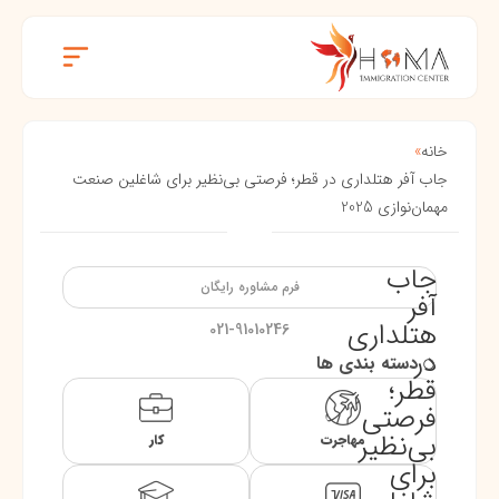
خانه
»
جاب آفر هتلداری در قطر؛ فرصتی بی‌نظیر برای شاغلین صنعت
مهمان‌نوازی 2025
جاب
فرم مشاوره رایگان
آفر
هتلداری
021-91010246
در
دسته بندی ها
قطر؛
فرصتی
بی‌نظیر
مهاجرت
کار
برای