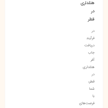
هتلداری
در
قطر
در
فرآیند
دریافت
جاب
آفر
هتلداری
در
قطر،
شما
با
فرصت‌های