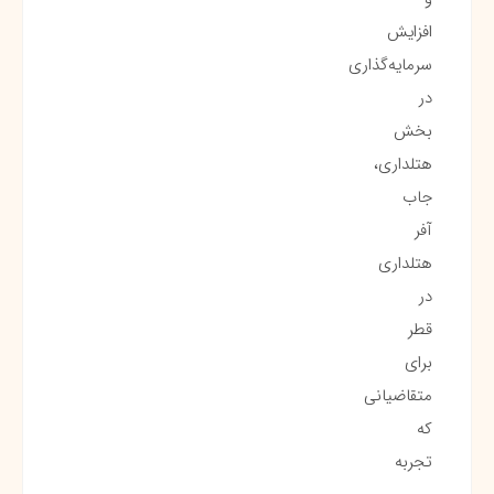
افزایش
سرمایه‌گذاری
در
بخش
هتلداری،
جاب
آفر
هتلداری
در
قطر
برای
متقاضیانی
که
تجربه