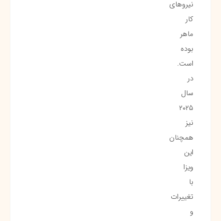
نیروهای
کار
ماهر
بوده
است.
در
سال
۲۰۲۵
نیز
همچنان
این
ویزا
با
تغییرات
و