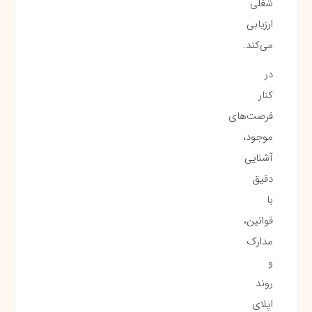
شغلی
ارزیابی
می‌کند.
در
کنار
فرصت‌های
موجود،
آشنایی
دقیق
با
قوانین،
مدارک
و
روند
اپلای