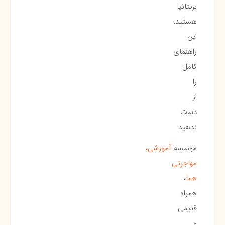
بریتانیا
هستید،
این
راهنمای
کامل
را
از
دست
ندهید.
موسسه
آموزشی،
مهاجرتی
هما
،
همراه
قدیمی
و