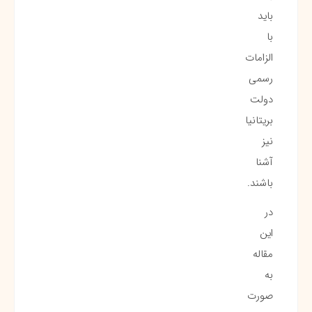
باید
با
الزامات
رسمی
دولت
بریتانیا
نیز
آشنا
باشند.
در
این
مقاله
به
صورت