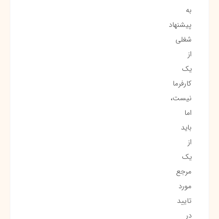
به
پیشنهاد
شغلی
از
یک
کارفرما
نیست،
اما
باید
از
یک
مرجع
مورد
تایید
در