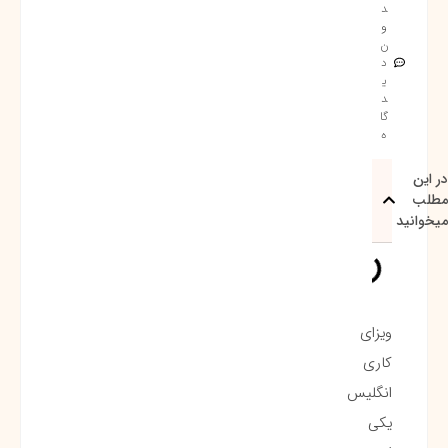
د
و
ن
د
ی
د
گا
ه
در این
مطلب
میخوانید
ویزای
کاری
انگلیس
یکی