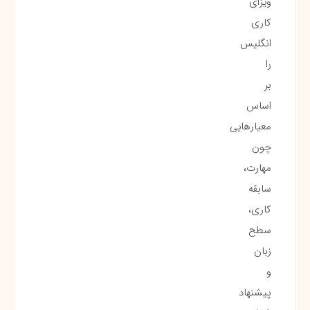
ویزای
کاری
انگلیس
را
بر
اساس
معیارهایی
چون
مهارت،
سابقه
کاری،
سطح
زبان
و
پیشنهاد