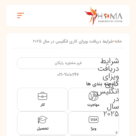
خانه
»
شرایط دریافت ویزای کاری انگلیس در سال 2025
شرایط
فرم مشاوره رایگان
دریافت
ویزای
021-91010246
کاری
دسته بندی ها
انگلیس
در
سال
مهاجرت
کار
2025
ویزا
تحصیل
a