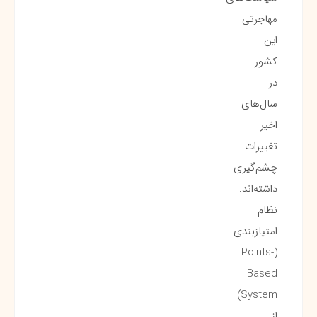
مهاجرتی
این
کشور
در
سال‌های
اخیر
تغییرات
چشم‌گیری
داشته‌اند.
نظام
امتیازبندی
(Points-
Based
System)
از