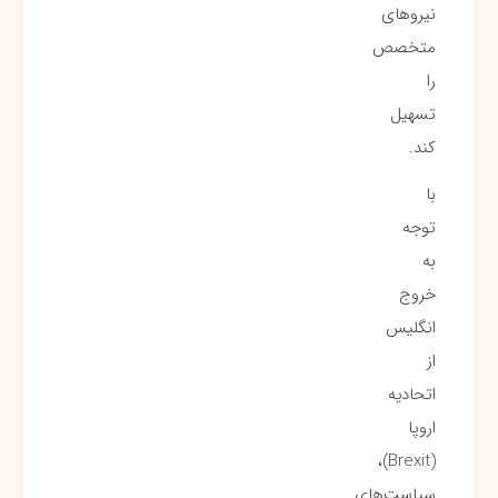
نیروهای
متخصص
را
تسهیل
کند.
با
توجه
به
خروج
انگلیس
از
اتحادیه
اروپا
(Brexit)،
سیاست‌های