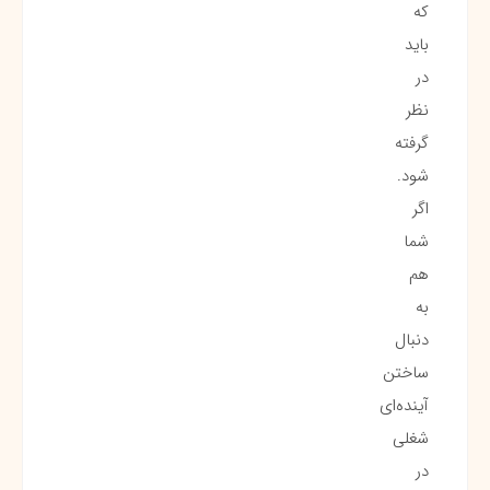
که
باید
در
نظر
گرفته
شود.
اگر
شما
هم
به
دنبال
ساختن
آینده‌ای
شغلی
در