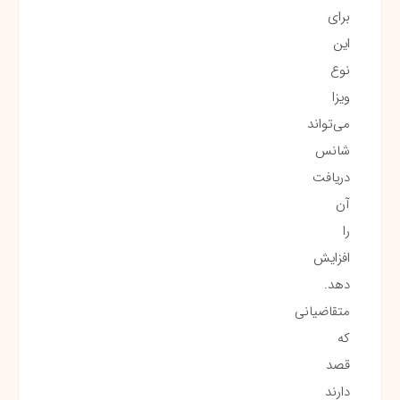
برای
این
نوع
ویزا
می‌تواند
شانس
دریافت
آن
را
افزایش
دهد.
متقاضیانی
که
قصد
دارند