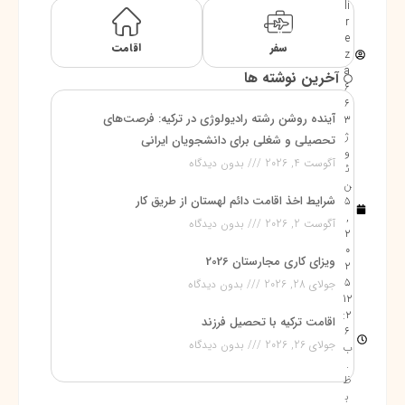
li
r
e
سفر
اقامت
z
a
آخرین نوشته ها
6
6
آینده روشن رشته رادیولوژی در ترکیه: فرصت‌های
3
ژ
تحصیلی و شغلی برای دانشجویان ایرانی
و
آگوست 4, 2026
بدون دیدگاه
ئ
ن
شرایط اخذ اقامت دائم لهستان از طریق کار
5
,
آگوست 2, 2026
بدون دیدگاه
2
0
ویزای کاری مجارستان 2026
2
5
جولای 28, 2026
بدون دیدگاه
12
:2
اقامت ترکیه با تحصیل فرزند
6
جولای 26, 2026
بدون دیدگاه
ب
.
ظ
ب