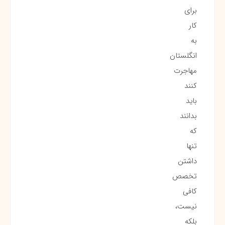
برای
کار
به
انگلستان
مهاجرت
کنند
باید
بدانند
که
تنها
داشتن
تخصص
کافی
نیست،
بلکه