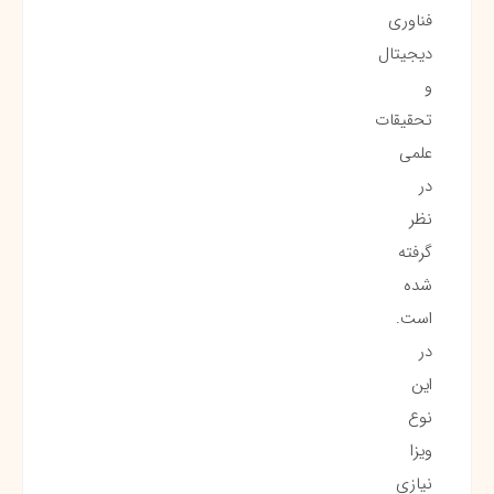
فناوری
دیجیتال
و
تحقیقات
علمی
در
نظر
گرفته
شده
است.
در
این
نوع
ویزا
نیازی