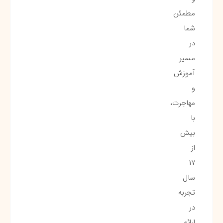
مطمئن
شما
در
مسیر
آموزش
و
مهاجرت،
با
بیش
از
۱۷
سال
تجربه
در
ارائه