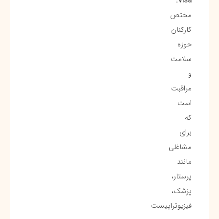
Visa:
مختص
کارکنان
حوزه
سلامت
و
مراقبت
است
که
برای
مشاغلی
مانند
پرستار،
پزشک،
فیزیوتراپیست