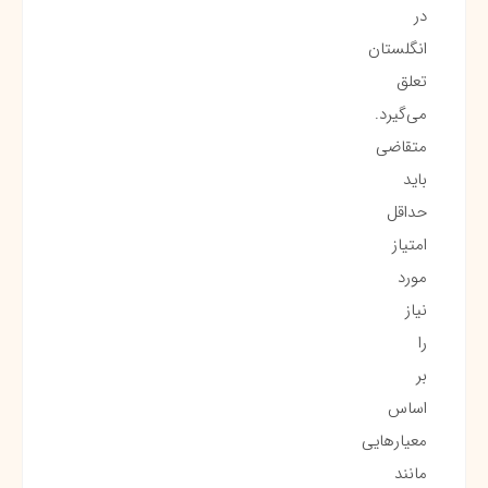
در
انگلستان
تعلق
می‌گیرد.
متقاضی
باید
حداقل
امتیاز
مورد
نیاز
را
بر
اساس
معیارهایی
مانند