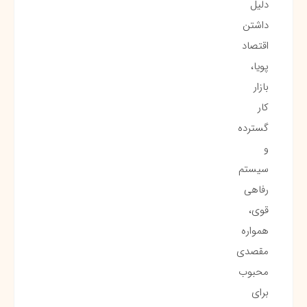
دلیل
داشتن
اقتصاد
پویا،
بازار
کار
گسترده
و
سیستم
رفاهی
قوی،
همواره
مقصدی
محبوب
برای