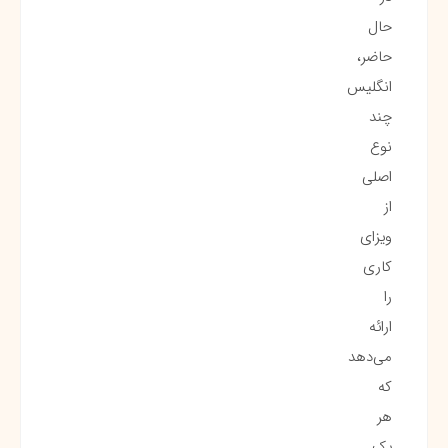
حال
حاضر،
انگلیس
چند
نوع
اصلی
از
ویزای
کاری
را
ارائه
می‌دهد
که
هر
یک