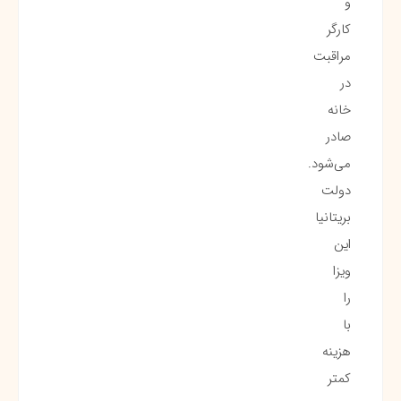
و
کارگر
مراقبت
در
خانه
صادر
می‌شود.
دولت
بریتانیا
این
ویزا
را
با
هزینه
کمتر