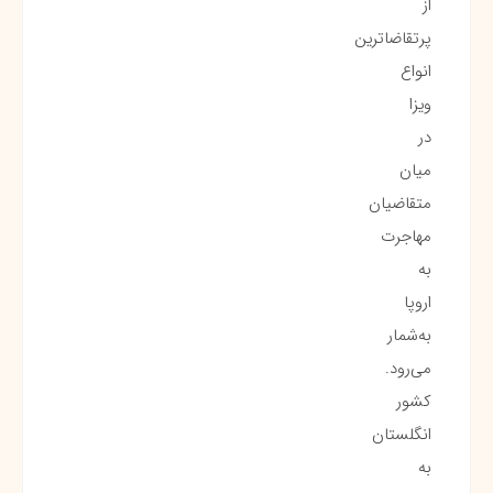
از
پرتقاضاترین
انواع
ویزا
در
میان
متقاضیان
مهاجرت
به
اروپا
به‌شمار
می‌رود.
کشور
انگلستان
به