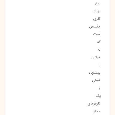
نوع
ویزای
کاری
انگلیس
است
که
به
افرادی
با
پیشنهاد
شغلی
از
یک
کارفرمای
مجاز