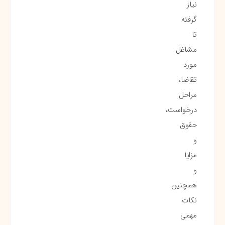
نیاز
گرفته
تا
مشاغل
مورد
تقاضا،
مراحل
درخواست،
حقوق
و
مزایا
و
همچنین
نکات
مهمی