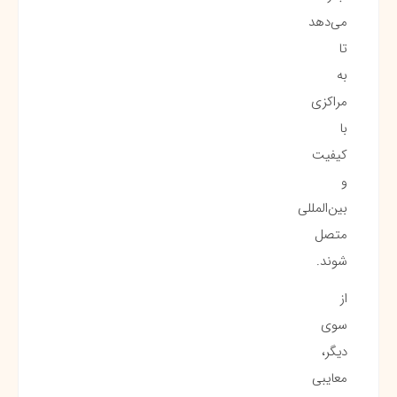
می‌دهد
تا
به
مراکزی
با
کیفیت
و
بین‌المللی
متصل
شوند.
از
سوی
دیگر،
معایبی