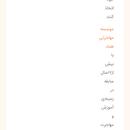
اتخاذ
کنند.
موسسه
مهاجرتی
هما
،
با
بیش
از۱۷سال
سابقه
در
زمینه‌ی
آموزش
و
مهاجرت