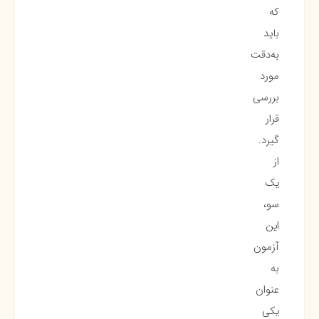
که
باید
به‌دقت
مورد
بررسی
قرار
گیرد.
از
یک
سو،
این
آزمون
به
عنوان
یکی