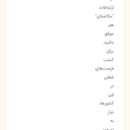
ارتباطات
“مکالمه‌ای”
هم
موفق
باشید.
برای
کسب
فرصت‌های
شغلی
در
این
کشورها،
نیاز
به
نمره‌ی