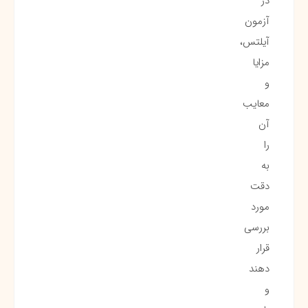
در
آزمون
آیلتس،
مزایا
و
معایب
آن
را
به
دقت
مورد
بررسی
قرار
دهند
و