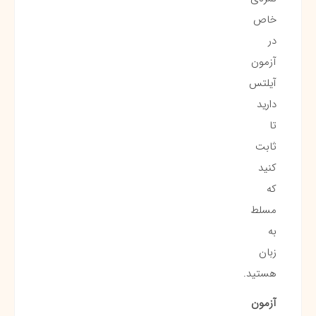
خاص
در
آزمون
آیلتس
دارید
تا
ثابت
کنید
که
مسلط
به
زبان
هستید.
آزمون