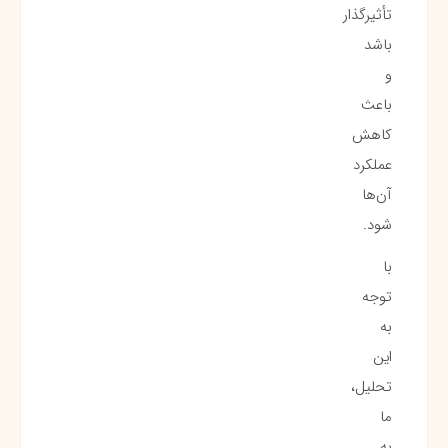
تأثیرگذار
باشد
و
باعث
کاهش
عملکرد
آن‌ها
شود.
با
توجه
به
این
تحلیل،
ما
به