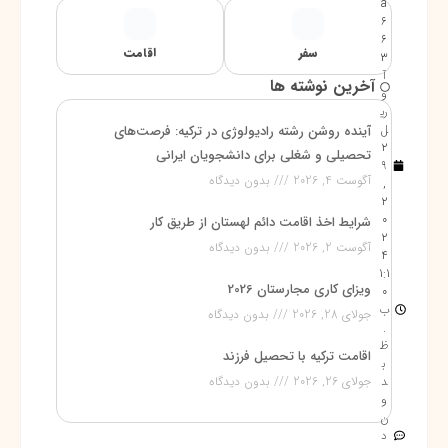
a
6
6
سفر
اقامت
3
آ
آخرین نوشته ها
و
ری
ل
آینده روشن رشته رادیولوژی در ترکیه: فرصت‌های
2
تحصیلی و شغلی برای دانشجویان ایرانی
9
آگوست 4, 2026
بدون دیدگاه
,
2
0
شرایط اخذ اقامت دائم لهستان از طریق کار
2
آگوست 2, 2026
بدون دیدگاه
4
1:1
ویزای کاری مجارستان 2026
0
ب
جولای 28, 2026
بدون دیدگاه
.
ظ
اقامت ترکیه با تحصیل فرزند
ب
د
جولای 26, 2026
بدون دیدگاه
و
ن
د