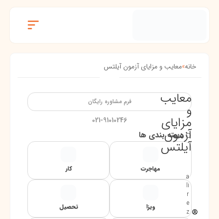
خانه
»
معایب و مزایای آزمون آیلتس
معایب
فرم مشاوره رایگان
و
مزایای
021-91010246
آزمون
دسته بندی ها
آیلتس
مهاجرت
کار
a
li
r
e
ویزا
تحصیل
z