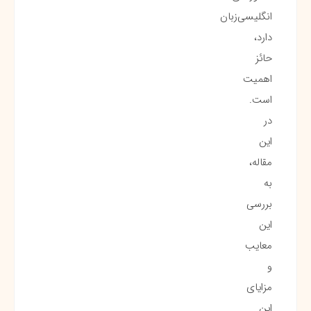
انگلیسی‌زبان
دارد،
حائز
اهمیت
است.
در
این
مقاله،
به
بررسی
این
معایب
و
مزایای
این