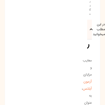
ی
د
گا
ه
در این
مطلب
میخوانید
معایب
و
مزایای
آزمون
آیلتس
،
به
عنوان