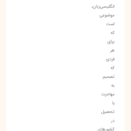
انگلیسی‌زبان،
موضوعی
است
که
برای
هر
فردی
که
تصمیم
به
مهاجرت
یا
تحصیل
در
کشورهای