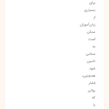
برای
بسیاری
از
زبان‌آموزان
ممکن
است
به
سختی
تامین
شود.
همچنین،
فشار
روانی
که
با