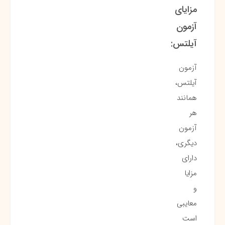
مزایای
آزمون
آیلتس:
آزمون
آیلتس،
همانند
هر
آزمون
دیگری،
دارای
مزایا
و
معایبی
است