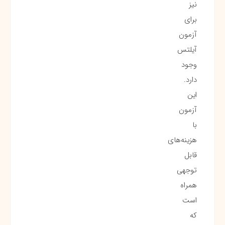
نیز
برای
آزمون
آیلتس
وجود
دارد.
این
آزمون
با
هزینه‌های
قابل
توجهی
همراه
است
که