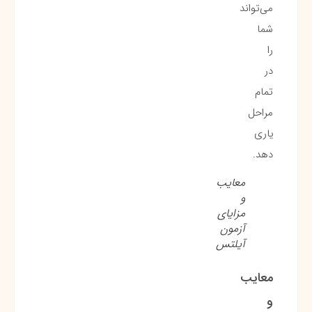
می‌تواند
شما
را
در
تمام
مراحل
یاری
دهد.
معایب
و
مزایای
آزمون
آیلتس
معایب
و