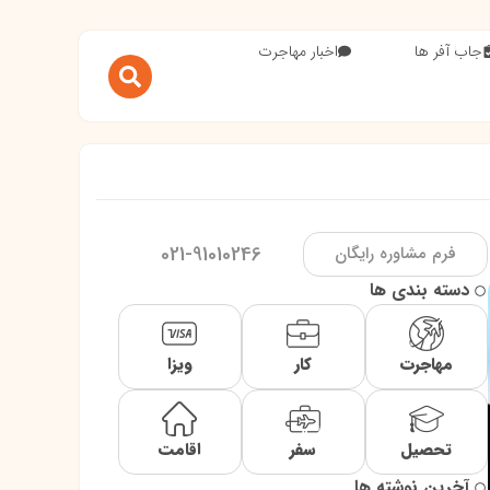
جاب آفر ها
اخبار مهاجرت
021-91010246
فرم مشاوره رایگان
دسته بندی ها
مهاجرت
کار
ویزا
تحصیل
سفر
اقامت
آخرین نوشته ها