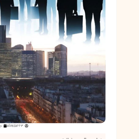
alireza663
جول