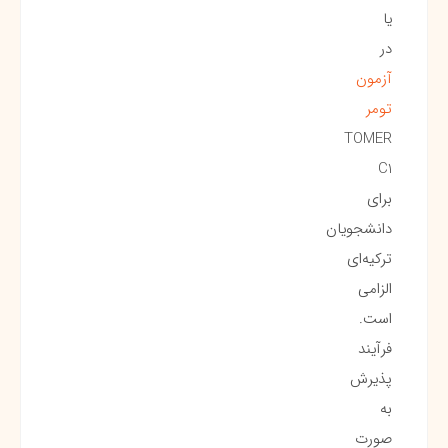
یا
در
آزمون
تومر
TOMER
C1
برای
دانشجویان
ترکیه‌ای
الزامی
است.
فرآیند
پذیرش
به
صورت