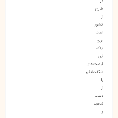
در
خارج
از
کشور
است.
برای
اینکه
این
فرصت‌های
شگفت‌انگیز
را
از
دست
ندهید
و