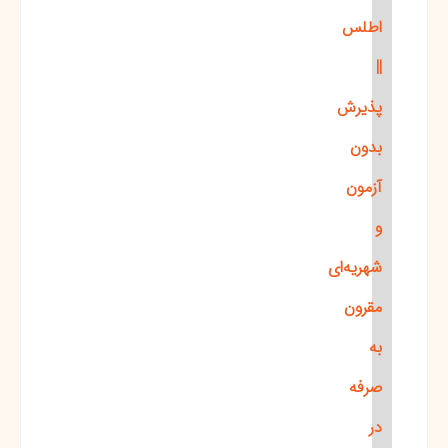
اطلس
||
پذیرش
بدون
آزمون
و
شهریه‌ای
مقرون
به
صرفه
در