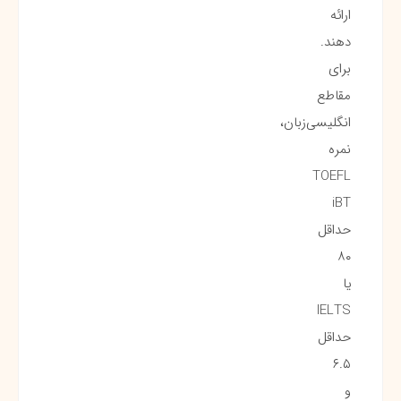
ارائه
دهند.
برای
مقاطع
انگلیسی‌زبان،
نمره
TOEFL
iBT
حداقل
۸۰
یا
IELTS
حداقل
۶.۵
و