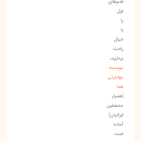
قدم‌های
اول
را
با
خیال
راحت
بردارید،
موسسه
مهاجرتی
هما
(همیار
محصلین
ایرانیان)
آماده
است