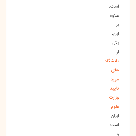
است.
علاوه
بر
این،
یکی
از
دانشگاه
‌های
مورد
تایید
وزارت
علوم
ایران
است
و