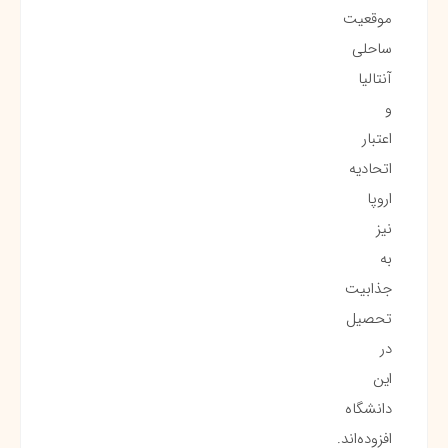
موقعیت
ساحلی
آنتالیا
و
اعتبار
اتحادیه
اروپا
نیز
به
جذابیت
تحصیل
در
این
دانشگاه
افزوده‌اند.