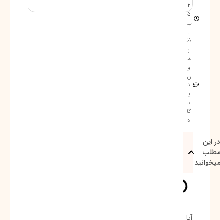
2
5
ب
.
ظ
ب
د
و
ن
د
ی
د
گا
ه
در این
مطلب
میخوانید
آیا