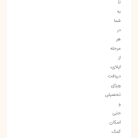
تا
به
شما
در
هر
مرحله
از
اپلای،
دریافت
ویزای
تحصیلی
و
حتی
اسکان
کمک