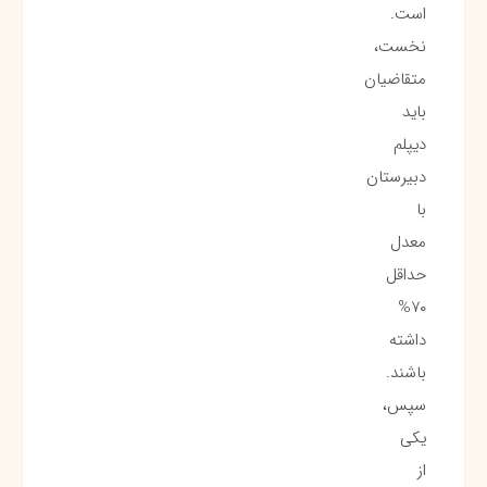
است.
نخست،
متقاضیان
باید
دیپلم
دبیرستان
با
معدل
حداقل
۷۰%
داشته
باشند.
سپس،
یکی
از