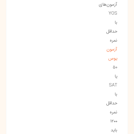
آزمون‌های
YOS
با
حداقل
نمره
آزمون
یوس
50
یا
SAT
با
حداقل
نمره
۱۲۰۰
باید