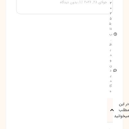
جولای 28, 2026
بدون دیدگاه
2
0
2
5
5:
11
ب
.
ظ
ب
د
و
ن
د
ی
د
گا
ه
در این
مطلب
میخوانید