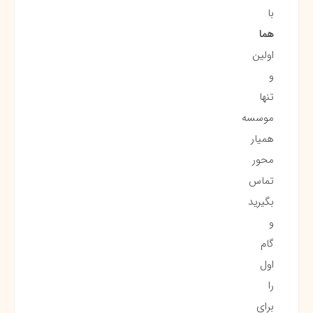
با
هما
اولین
و
تنها
موسسه
همیار
محور
تماس
بگیرید
و
گام
اول
را
برای