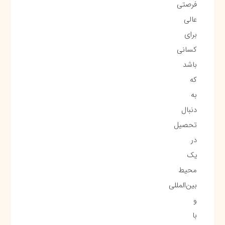
فرصتی
عالی
برای
کسانی
باشد
که
به
دنبال
تحصیل
در
یک
محیط
بین‌المللی
و
با