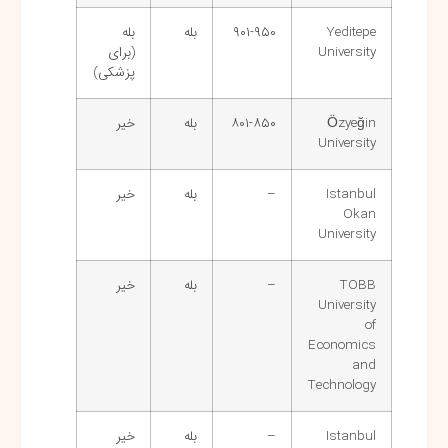
Yeditepe
۹۰۱-۹۵۰
بله
بله
University
(برای
پزشکی)
Özyeğin
۸۰۱-۸۵۰
بله
خیر
University
Istanbul
–
بله
خیر
Okan
University
TOBB
–
بله
خیر
University
of
Economics
and
Technology
Istanbul
–
بله
خیر