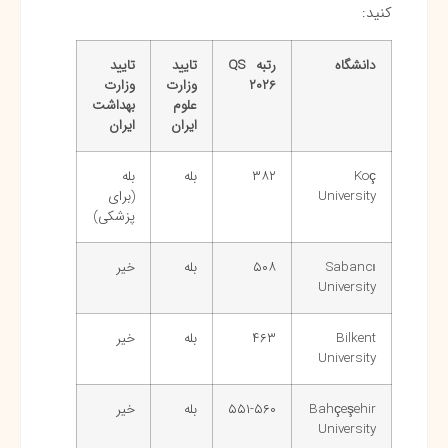
کنید:
دانشگاه
رتبه
QS
تایید
تایید
۲۰۲۶
وزارت
وزارت
علوم
بهداشت
ایران
ایران
Koç
۳۸۲
بله
بله
University
(برای
پزشکی)
Sabancı
۵۰۸
بله
خیر
University
Bilkent
۴۶۳
بله
خیر
University
Bahçeşehir
۵۵۱-۵۶۰
بله
خیر
University