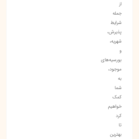
از
جمله
شرایط
پذیرش،
شهریه،
و
بورسیه‌های
موجود،
به
شما
کمک
خواهیم
کرد
تا
بهترین