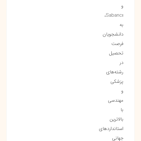
و
Sabancı،
به
دانشجویان
فرصت
تحصیل
در
رشته‌های
پزشکی
و
مهندسی
با
بالاترین
استانداردهای
جهانی