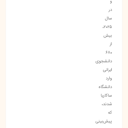
و
در
سال
۲۰۲۵،
بیش
از
۶۸۰
دانشجوی
ایرانی
وارد
دانشگاه
ساکاریا
شدند،
که
پیش‌بینی