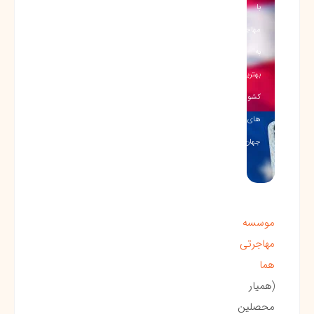
با
مهاجرت
به
بهترین
کشور
های
جهان…
موسسه
مهاجرتی
هما
(همیار
محصلین