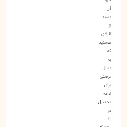
آن
دسته
از
افرادی
هستید
که
به
دنبال
فرصتی
برای
ادامه
تحصیل
در
یک