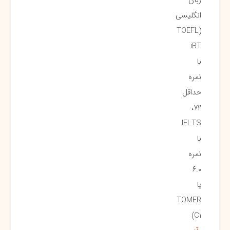
انگلیسی
(TOEFL
iBT
با
نمره
حداقل
۷۲،
IELTS
با
نمره
۶.۰
یا
TOMER
C1)