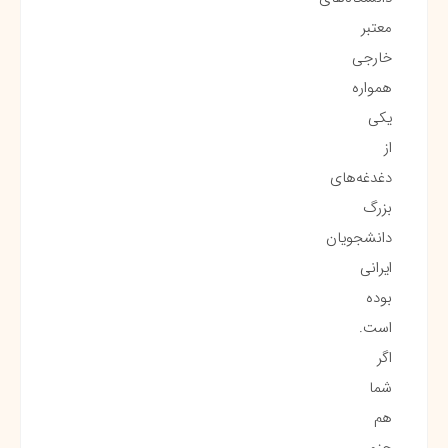
معتبر
خارجی
همواره
یکی
از
دغدغه‌های
بزرگ
دانشجویان
ایرانی
بوده
است.
اگر
شما
هم
جزو