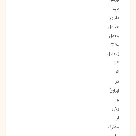
باید
دارای
حداقل
معدل
۷۰%
(معادل
۱۴–
۱۶
در
ایران)
و
یکی
از
مدارک
زبان