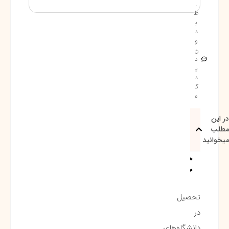
.
ظ
ب
د
و
ن
د
ی
د
گا
ه
در این
مطلب
میخوانید
تحصیل
در
دانشگاه‌های