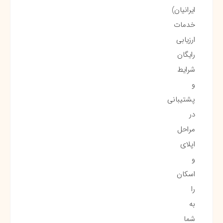
ایرانیان)
خدمات
ارزیابی
رایگان
شرایط
و
پشتیبانی
در
مراحل
اپلای
و
اسکان
را
به
شما