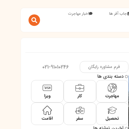
جاب آفر ها
اخبار مهاجرت
021-91010246
فرم مشاوره رایگان
دسته بندی ها
مهاجرت
کار
ویزا
تحصیل
سفر
اقامت
آخرین نوشته ها