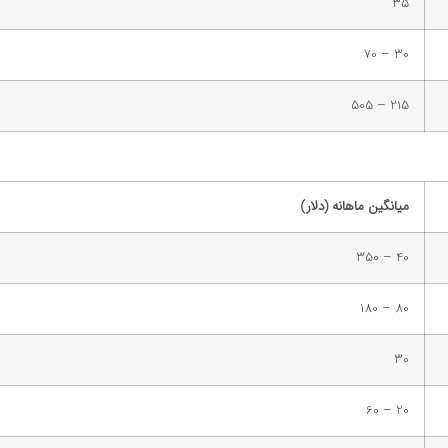
35
30 – 70
215 – 505
میانگین ماهانه (دلار)
40 – 350
80 – 180
30
20 – 60