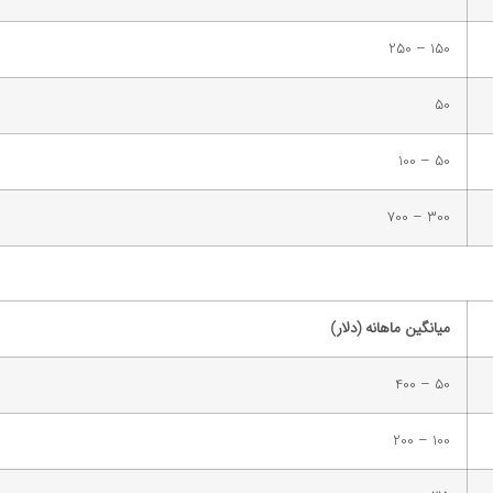
150 – 250
50
50 – 100
300 – 700
میانگین ماهانه (دلار)
50 – 400
100 – 200